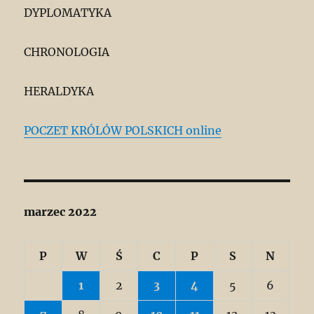
DYPLOMATYKA
CHRONOLOGIA
HERALDYKA
POCZET KRÓLÓW POLSKICH online
marzec 2022
P
W
Ś
C
P
S
N
1
2
3
4
5
6