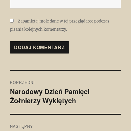
Zapamiętaj moje dane w tej przeglądarce podczas
pisania kolejnych komentarzy.
Nawigacja
POPRZEDNI
wpisu
Narodowy Dzień Pamięci
Poprzedni
Żołnierzy Wyklętych
wpis:
NASTĘPNY