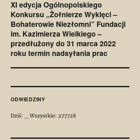
XI edycja Ogólnopolskiego
Następny
Konkursu „Żołnierze Wyklęci –
wpis:
Bohaterowie Niezłomni” Fundacji
im. Kazimierza Wielkiego –
przedłużony do 31 marca 2022
roku termin nadsyłania prac
ODWIEDZINY
Dziś:
_
Wszystkie:
277728