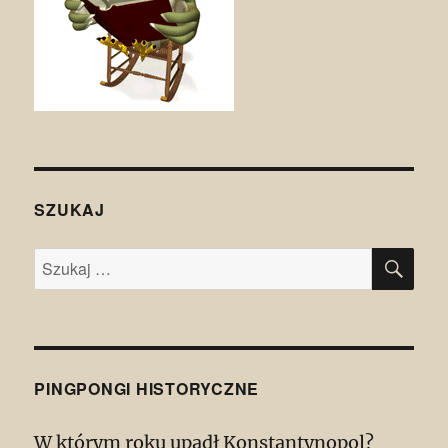
SZUKAJ
SZU
Szukaj:
PINGPONGI HISTORYCZNE
W którym roku upadł Konstantynopol?