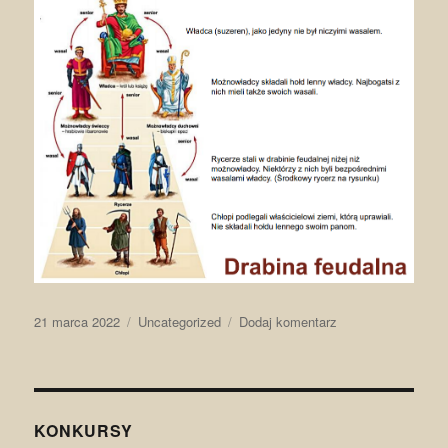
Data
Kategorie
do
21 marca 2022
Uncategorized
Dodaj komentarz
publikacji
Europa
pokarolińska
i
początki
feudalizmu
KONKURSY