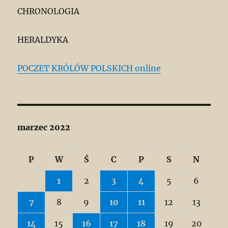
CHRONOLOGIA
HERALDYKA
POCZET KRÓLÓW POLSKICH online
marzec 2022
P
W
Ś
C
P
S
N
1
2
3
4
5
6
7
8
9
10
11
12
13
14
15
16
17
18
19
20