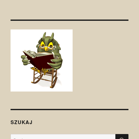
SZUKAJ
SZU
Szukaj: