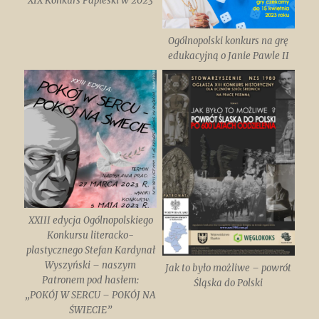
XIX Konkurs Papieski w 2023
Ogólnopolski konkurs na grę
edukacyjną o Janie Pawle II
XXIII edycja Ogólnopolskiego
Konkursu literacko-
plastycznego Stefan Kardynał
Wyszyński – naszym
Jak to było możliwe – powrót
Patronem pod hasłem:
Śląska do Polski
„POKÓJ W SERCU – POKÓJ NA
ŚWIECIE”