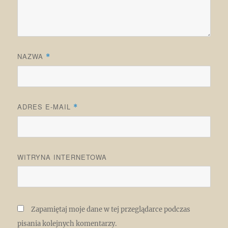
NAZWA
*
ADRES E-MAIL
*
WITRYNA INTERNETOWA
Zapamiętaj moje dane w tej przeglądarce podczas
pisania kolejnych komentarzy.