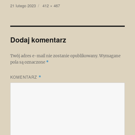
Data
Pełny
21 lutego 2023
412 × 467
publikacji
rozmiar
Dodaj komentarz
Twój adres e-mail nie zostanie opublikowany.
Wymagane
pola są oznaczone
*
KOMENTARZ
*