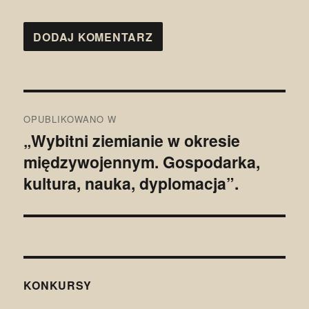
Nawigacja
OPUBLIKOWANO W
wpisu
„Wybitni ziemianie w okresie
międzywojennym. Gospodarka,
kultura, nauka, dyplomacja”.
KONKURSY