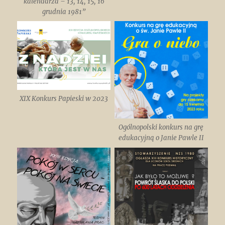
kalendarza – 13, 14, 15, 16
grudnia 1981”
XIX Konkurs Papieski w 2023
Ogólnopolski konkurs na grę
edukacyjną o Janie Pawle II