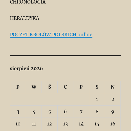
CHRONOLOGIA
HERALDYKA
POCZET KRÓLÓW POLSKICH online
sierpień 2026
P
W
Ś
C
P
S
N
1
2
3
4
5
6
7
8
9
10
11
12
13
14
15
16