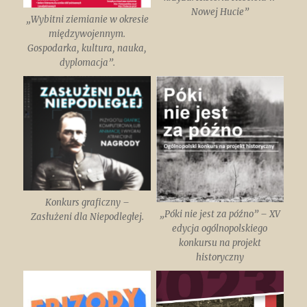
Nowej Hucie”
„Wybitni ziemianie w okresie
międzywojennym.
Gospodarka, kultura, nauka,
dyplomacja”.
Konkurs graficzny –
„Póki nie jest za późno” – XV
Zasłużeni dla Niepodległej.
edycja ogólnopolskiego
konkursu na projekt
historyczny