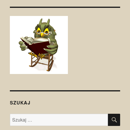
SZUKAJ
SZU
Szukaj: