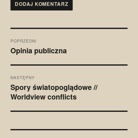
Nawigacja
POPRZEDNI
wpisu
Opinia publiczna
Poprzedni
wpis:
NASTĘPNY
Spory światopoglądowe //
Następny
Worldview conflicts
wpis: