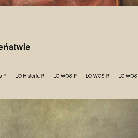
zeństwie
ia P
LO Historia R
LO WOS P
LO WOS R
LO WOS