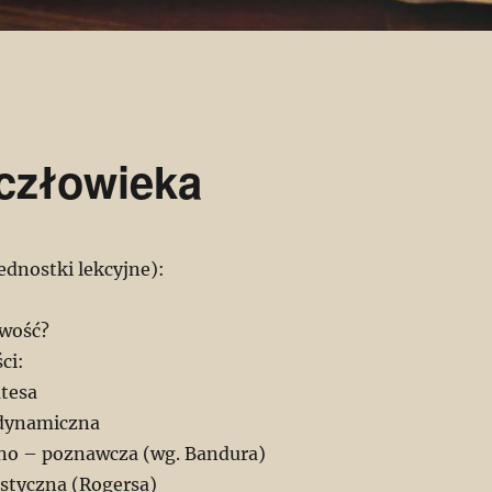
człowieka
ednostki lekcyjne):
owość?
ci:
atesa
odynamiczna
czno – poznawcza (wg. Bandura)
istyczna (Rogersa)