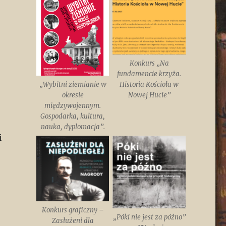
Konkurs „Na
fundamencie krzyża.
„Wybitni ziemianie w
Historia Kościoła w
okresie
Nowej Hucie”
międzywojennym.
Gospodarka, kultura,
nauka, dyplomacja”.
i
Konkurs graficzny –
„Póki nie jest za późno”
Zasłużeni dla