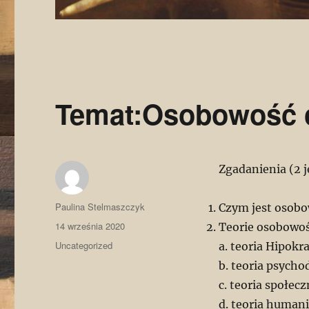
Temat:Osobowość 
Zgadanienia (2 j
Autor
Paulina Stelmaszczyk
Czym jest osob
Data
14 września 2020
Teorie osobowoś
publikacji
Kategorie
Uncategorized
a. teoria Hipokr
b. teoria psych
c. teoria społe
d. teoria human