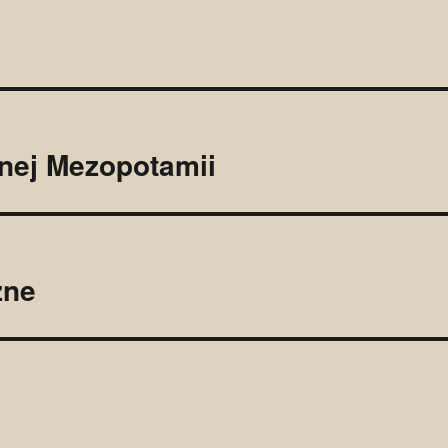
tnej Mezopotamii
zne