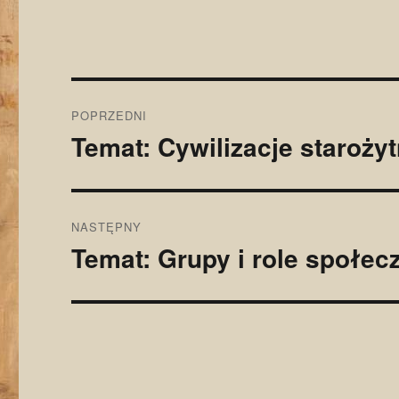
Nawigacja
POPRZEDNI
wpisu
Temat: Cywilizacje staroży
Poprzedni
wpis:
NASTĘPNY
Temat: Grupy i role społec
Następny
wpis: