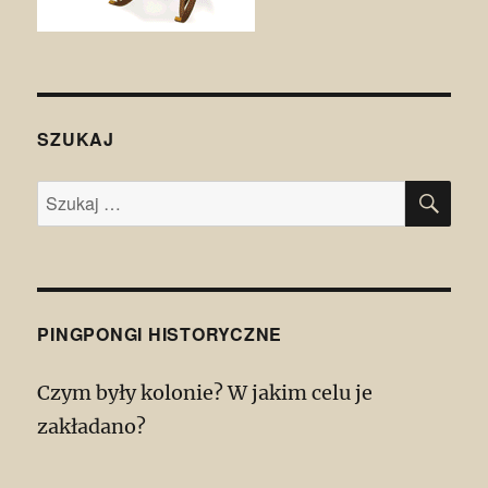
SZUKAJ
SZU
Szukaj:
PINGPONGI HISTORYCZNE
Czym były kolonie? W jakim celu je
zakładano?