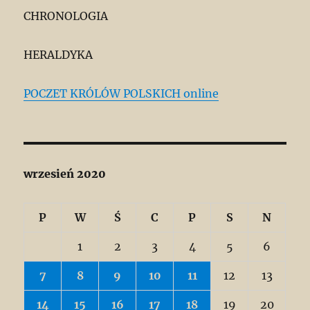
CHRONOLOGIA
HERALDYKA
POCZET KRÓLÓW POLSKICH online
wrzesień 2020
P
W
Ś
C
P
S
N
1
2
3
4
5
6
7
8
9
10
11
12
13
14
15
16
17
18
19
20