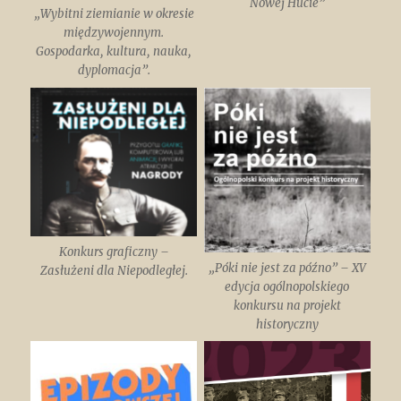
Nowej Hucie”
„Wybitni ziemianie w okresie
międzywojennym.
Gospodarka, kultura, nauka,
dyplomacja”.
Konkurs graficzny –
„Póki nie jest za późno” – XV
Zasłużeni dla Niepodległej.
edycja ogólnopolskiego
konkursu na projekt
historyczny