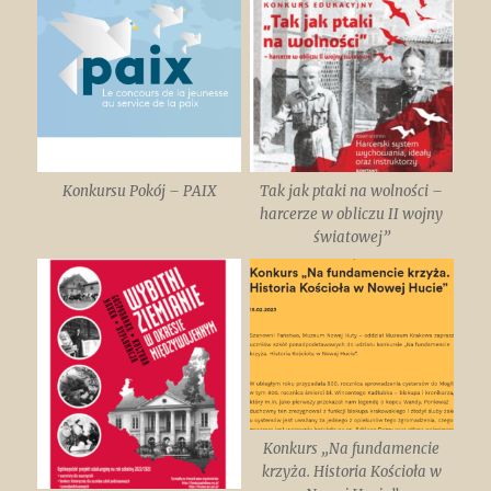
Mieszka
I
Konkursu Pokój – PAIX
Tak jak ptaki na wolności –
harcerze w obliczu II wojny
światowej”
Konkurs „Na fundamencie
krzyża. Historia Kościoła w