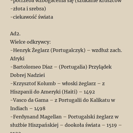
-potrzeba wzbogacenia się (szukanie kruszców
-złota i srebra)
-ciekawość świata
Ad2.
Wielce odkrywcy:
-Henryk Żeglarz (Portugalczyk) – wzdłuż zach.
Afryki
-Bartolomeo Diaz – (Portugalia) Przylądek
Dobrej Nadziei
-Krzysztof Kolumb – włoski żeglarz – z
Hiszpanii do Ameryki (Haiti) – 1492
-Vasco da Gama – z Portugalii do Kalikatu w
Indiach – 1498
-Ferdynand Magellan – Portugalski żeglarz w
służbie Hiszpańskiej – dookoła świata – 1519 –