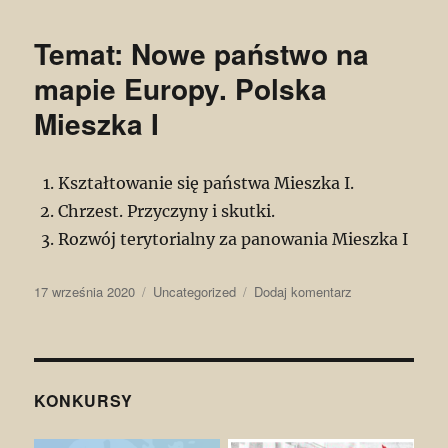
Europejczycy
odkrywają
Temat: Nowe państwo na
daleki
świat
mapie Europy. Polska
Mieszka I
Kształtowanie się państwa Mieszka I.
Chrzest. Przyczyny i skutki.
Rozwój terytorialny za panowania Mieszka I
Data
Kategorie
do
17 września 2020
Uncategorized
Dodaj komentarz
publikacji
Temat:
Nowe
państwo
na
mapie
KONKURSY
Europy.
Polska