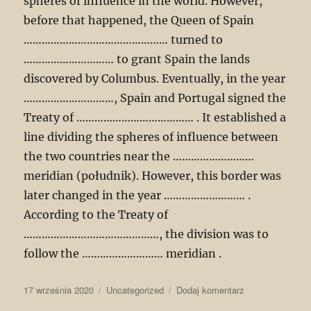
spheres of influence in the world. However,
before that happened, the Queen of Spain
………………………………………… turned to
………………………… to grant Spain the lands
discovered by Columbus. Eventually, in the year
…………………………, Spain and Portugal signed the
Treaty of ………………………………… . It established a
line dividing the spheres of influence between
the two countries near the ………………………
meridian (południk). However, this border was
later changed in the year ……………………… .
According to the Treaty of
………………………………………, the division was to
follow the ……………………… meridian .
Data
Kategorie
do
17 września 2020
Uncategorized
Dodaj komentarz
publikacji
Temat: