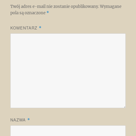
Twój adres e-mail nie zostanie opublikowany.
Wymagane
pola są oznaczone
*
KOMENTARZ
*
NAZWA
*