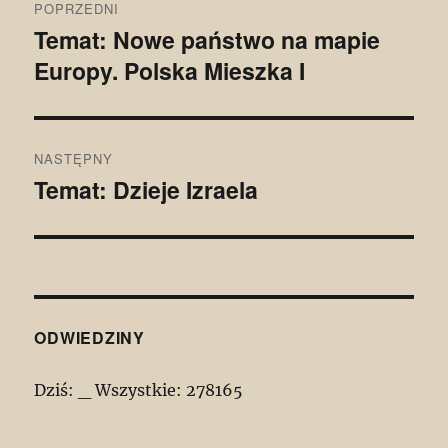
POPRZEDNI
wpisu
Temat: Nowe państwo na mapie
Poprzedni
Europy. Polska Mieszka I
wpis:
NASTĘPNY
Temat: Dzieje Izraela
Następny
wpis:
ODWIEDZINY
Dziś:
_
Wszystkie:
278165