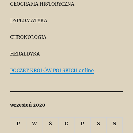
GEOGRAFIA HISTORYCZNA
DYPLOMATYKA
CHRONOLOGIA
HERALDYKA
POCZET KRÓLÓW POLSKICH online
wrzesień 2020
P
W
Ś
C
P
S
N