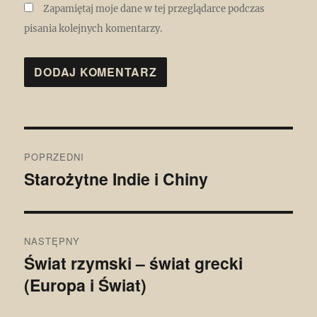
Zapamiętaj moje dane w tej przeglądarce podczas
pisania kolejnych komentarzy.
Nawigacja
POPRZEDNI
wpisu
Starożytne Indie i Chiny
Poprzedni
wpis:
NASTĘPNY
Świat rzymski – świat grecki
Następny
(Europa i Świat)
wpis: