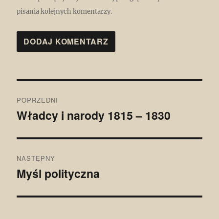
pisania kolejnych komentarzy.
Nawigacja
POPRZEDNI
wpisu
Władcy i narody 1815 – 1830
Poprzedni
wpis:
NASTĘPNY
Myśl polityczna
Następny
wpis: