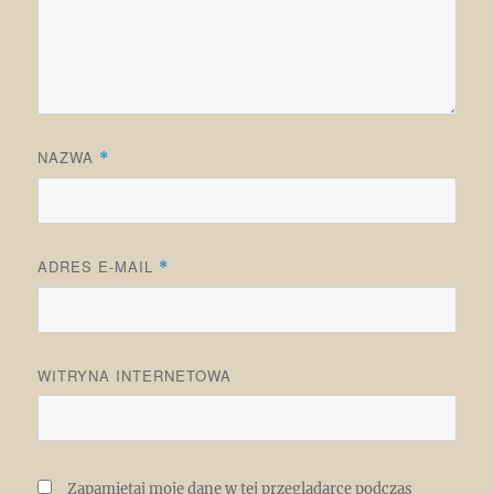
NAZWA
*
ADRES E-MAIL
*
WITRYNA INTERNETOWA
Zapamiętaj moje dane w tej przeglądarce podczas