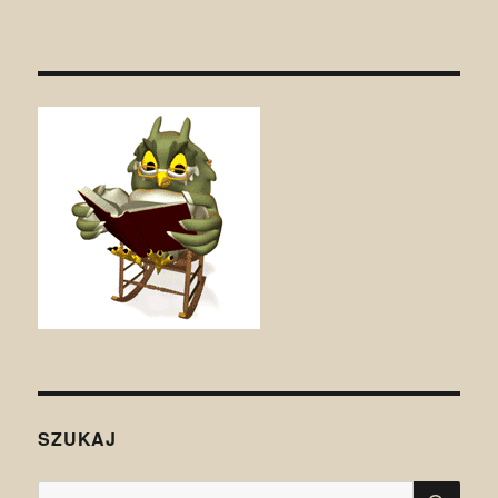
SZUKAJ
SZU
Szukaj: