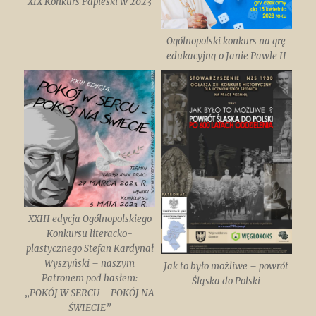
XIX Konkurs Papieski w 2023
Ogólnopolski konkurs na grę
edukacyjną o Janie Pawle II
XXIII edycja Ogólnopolskiego
Konkursu literacko-
plastycznego Stefan Kardynał
Wyszyński – naszym
Jak to było możliwe – powrót
Patronem pod hasłem:
Śląska do Polski
„POKÓJ W SERCU – POKÓJ NA
ŚWIECIE”