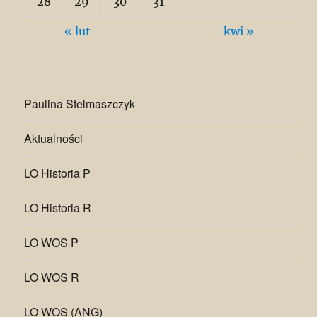
28
29
30
31
« lut
kwi »
Paulina Stelmaszczyk
Aktualności
LO Historia P
LO Historia R
LO WOS P
LO WOS R
LO WOS (ANG)