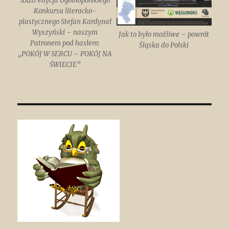
XXIII edycja Ogólnopolskiego
Konkursu literacko-
plastycznego Stefan Kardynał
Wyszyński – naszym
Jak to było możliwe – powrót
Patronem pod hasłem:
Śląska do Polski
„POKÓJ W SERCU – POKÓJ NA
ŚWIECIE”