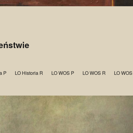
zeństwie
ia P
LO Historia R
LO WOS P
LO WOS R
LO WOS