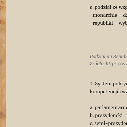
i
a. podział ze w
republiki
-monarchie – dz
-republiki – wy
Podział na Republ
Źródło: https://
2. System polity
kompetencji i w
a. parlamentar
b. prezydencki
c. semi-prezyde