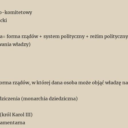
no-komitetowy
cki
a= forma rządów + system polityczny + reżim polityczny
wania władzy)
rma rządów, w której dana osoba może objąć władzę na
edziczenia (monarchia dziedziczna)
król Karol III)
lamentarna