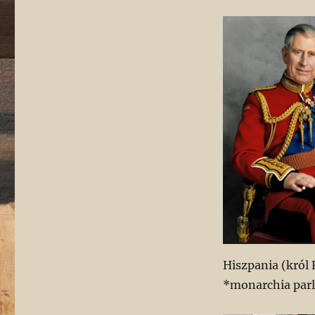
Hiszpania (król F
*monarchia par