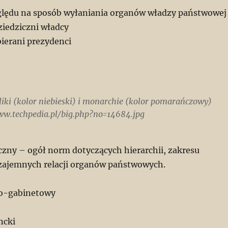
zględu na sposób wyłaniania organów władzy państwowej
iedziczni władcy
bierani prezydenci
iki (kolor niebieski) i monarchie (kolor pomarańczowy)
www.techpedia.pl/big.php?no=14684.jpg
czny – ogół norm dotyczących hierarchii, zakresu
zajemnych relacji organów państwowych.
no-gabinetowy
ncki