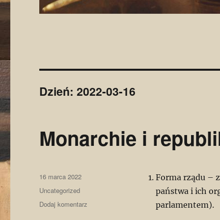
Dzień:
2022-03-16
Monarchie i republi
Data
16 marca 2022
Forma rządu – zb
publikacji
Kategorie
Uncategorized
państwa i ich o
do
Dodaj komentarz
parlamentem).
Monarchie