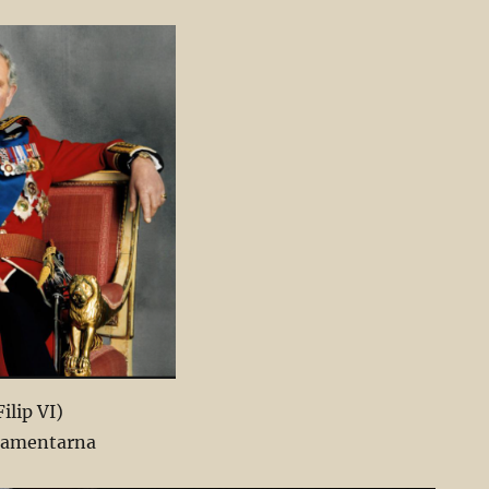
ilip VI)
lamentarna