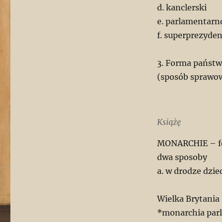
d. kanclerski
e. parlamentar
f. superprezyden
3. Forma państw
(sposób sprawo
Książę
MONARCHIE – fo
dwa sposoby
a. w drodze dzi
Wielka Brytania (
*monarchia par