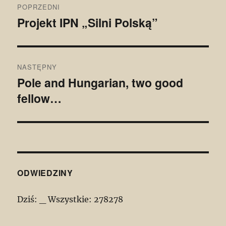
POPRZEDNI
wpisu
Projekt IPN „Silni Polską”
Poprzedni
wpis:
NASTĘPNY
Pole and Hungarian, two good
Następny
fellow…
wpis:
ODWIEDZINY
Dziś:
_
Wszystkie:
278278