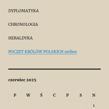
DYPLOMATYKA
CHRONOLOGIA
HERALDYKA
POCZET KRÓLÓW POLSKICH online
czerwiec 2025
P
W
Ś
C
P
S
N
1