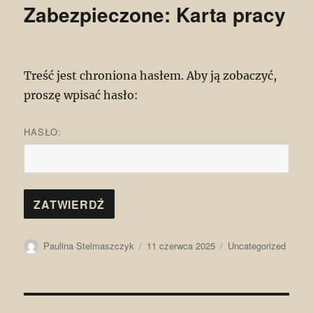
Zabezpieczone: Karta pracy
Treść jest chroniona hasłem. Aby ją zobaczyć,
proszę wpisać hasło:
HASŁO:
Autor
Data
Kategorie
Paulina Stelmaszczyk
11 czerwca 2025
Uncategorized
publikacji
Nawigacja