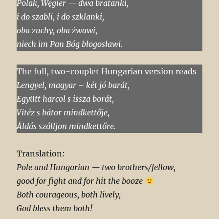
Polak, Węgier — dwa bratanki,
i do szabli, i do szklanki,
oba zuchy, oba żwawi,
niech im Pan Bóg błogosławi.
The full, two-couplet Hungarian version reads
Lengyel, magyar – két jó barát,
Együtt harcol s issza borát,
Vitéz s bátor mindkettője,
Áldás szálljon mindkettőre.
Translation:
Pole and Hungarian — two brothers/fellow,
good for fight and for hit the booze
Both courageous, both lively,
God bless them both!