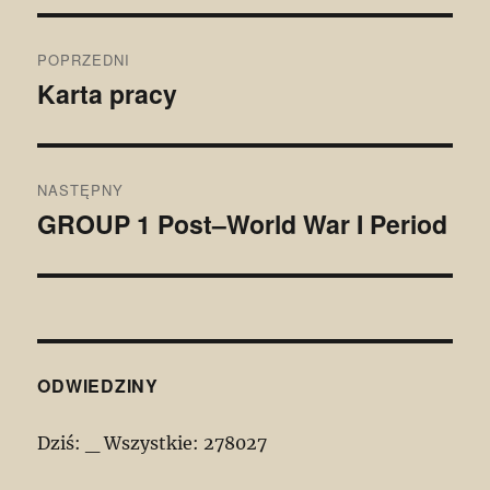
Nawigacja
POPRZEDNI
wpisu
Karta pracy
Poprzedni
wpis:
NASTĘPNY
GROUP 1 Post–World War I Period
Następny
wpis:
ODWIEDZINY
Dziś:
_
Wszystkie:
278027