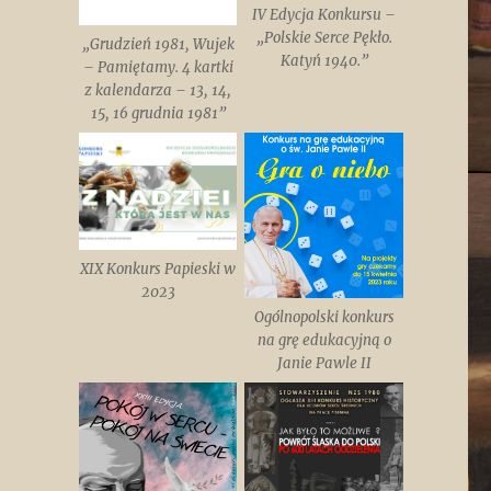
IV Edycja Konkursu –
„Polskie Serce Pękło.
„Grudzień 1981, Wujek
Katyń 1940.”
– Pamiętamy. 4 kartki
z kalendarza – 13, 14,
15, 16 grudnia 1981”
XIX Konkurs Papieski w
2023
Ogólnopolski konkurs
na grę edukacyjną o
Janie Pawle II