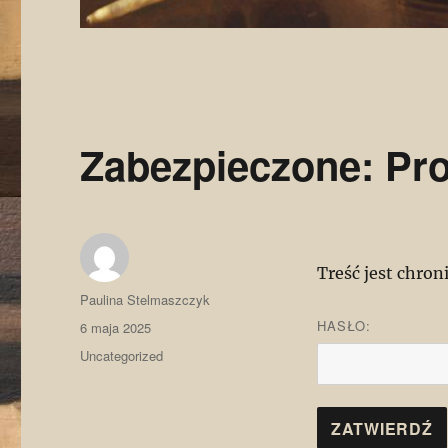
Zabezpieczone: Proj
Treść jest chron
Autor
Paulina Stelmaszczyk
HASŁO:
Data
6 maja 2025
publikacji
Kategorie
Uncategorized