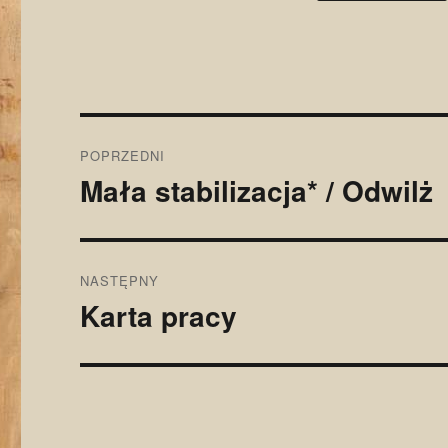
Nawigacja
POPRZEDNI
wpisu
Mała stabilizacja* / Odwilż
Poprzedni
wpis:
NASTĘPNY
Karta pracy
Następny
wpis: