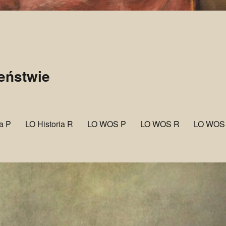
zeństwie
ia P
LO Historia R
LO WOS P
LO WOS R
LO WOS