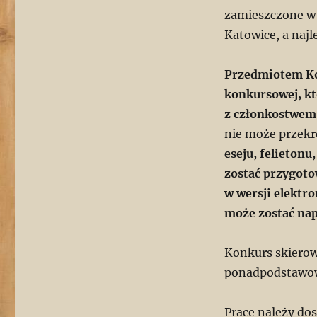
zamieszczone w 
Katowice, a najl
Przedmiotem Ko
konkursowej, k
z członkostwem 
nie może przekr
eseju, felietonu
zostać przygot
w wersji elektro
może zostać nap
Konkurs skierow
ponadpodstawow
Prace należy do