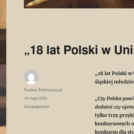
„18 lat Polski w Uni
„18 lat Polski w
śląskiej młodzi
Autor
Paulina Stelmaszczyk
Data
19 maja 2022
„Czy Polska powi
publikacji
Kategorie
Uncategorized
dodatni czy ujem
tylko trzy przy
konkursowych o
konkursu dla st