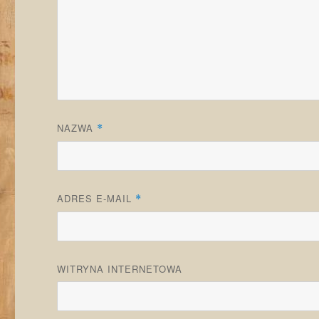
NAZWA
*
ADRES E-MAIL
*
WITRYNA INTERNETOWA