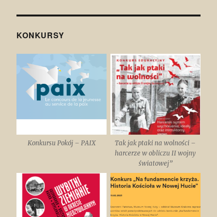
towards
minorities
and
foreigners
KONKURSY
//
Postawy
wobec
mniejszości
i
cudzoziemców.
Konkursu Pokój – PAIX
Tak jak ptaki na wolności –
harcerze w obliczu II wojny
światowej”