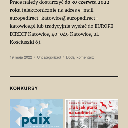
Prace należy dostarczyć
do 30 czerwca 2022
roku
(elektronicznie na adres e-mail
europedirect-katowice@europedirect-
katowice.pl lub tradycyjnie wysłać do EUROPE
DIRECT Katowice, 40-049 Katowice, ul.
Kościuszki 6).
Data
Kategorie
do
19 maja 2022
Uncategorized
Dodaj komentarz
publikacji
„18
lat
Polski
w
Unii
KONKURSY
Europejskiej”