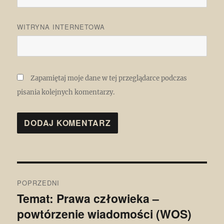
WITRYNA INTERNETOWA
Zapamiętaj moje dane w tej przeglądarce podczas
pisania kolejnych komentarzy.
Nawigacja
POPRZEDNI
wpisu
Temat: Prawa człowieka –
Poprzedni
powtórzenie wiadomości (WOS)
wpis: