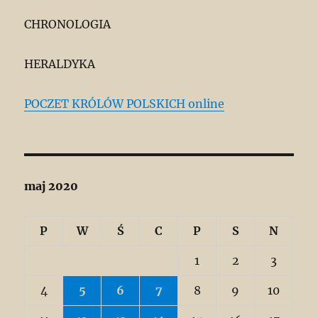
CHRONOLOGIA
HERALDYKA
POCZET KRÓLÓW POLSKICH online
maj 2020
P
W
Ś
C
P
S
N
1
2
3
4
5
6
7
8
9
10