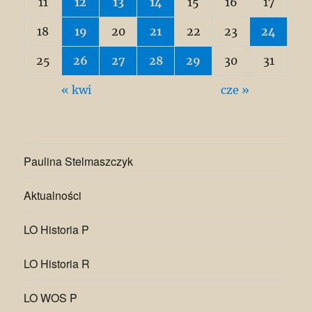
11
12
13
14
15
16
17
18
19
20
21
22
23
24
25
26
27
28
29
30
31
« kwi
cze »
Paulina Stelmaszczyk
Aktualności
LO Historia P
LO Historia R
LO WOS P