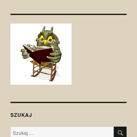
SZUKAJ
SZU
Szukaj: