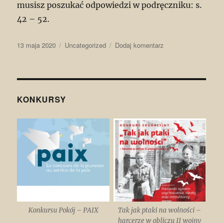
musisz poszukać odpowiedzi w podręczniku: s.
42 – 52.
Data
Kategorie
do
13 maja 2020
Uncategorized
Dodaj komentarz
publikacji
Temat:
Prawa
człowieka
–
powtórzenie
KONKURSY
wiadomości
(WOS)
Konkursu Pokój – PAIX
Tak jak ptaki na wolności –
harcerze w obliczu II wojny