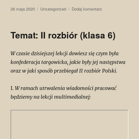
Data
Kategorie
do
26 maja 2020
Uncategorized
Dodaj komentarz
publikacji
Temat:
Konstytucja
3
Temat: II rozbiór (klasa 6)
maja
(klasa
6)
W czasie dzisiejszej lekcji dowiesz się czym była
konfederacja targowicka, jakie były jej następstwa
oraz w jaki sposób przebiegał II rozbiór Polski.
I.
W ramach utrwalenia wiadomości pracować
będziemy na lekcji multimedialnej: