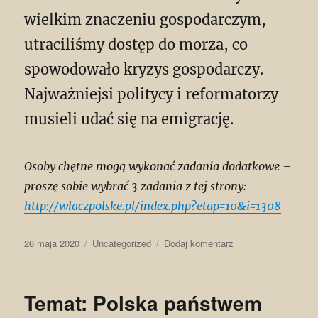
wielkim znaczeniu gospodarczym,
utraciliśmy dostęp do morza, co
spowodowało kryzys gospodarczy.
Najważniejsi politycy i reformatorzy
musieli udać się na emigrację.
Osoby chętne mogą wykonać zadania dodatkowe –
proszę sobie wybrać 3 zadania z tej strony:
http://wlaczpolske.pl/index.php?etap=10&i=1308
Data
Kategorie
do
26 maja 2020
Uncategorized
Dodaj komentarz
publikacji
Temat:
II
rozbiór
Temat: Polska państwem
(klasa
6)