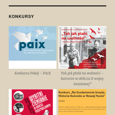
państwem
demokratycznym.
(WOS)
KONKURSY
Konkursu Pokój – PAIX
Tak jak ptaki na wolności –
harcerze w obliczu II wojny
światowej”