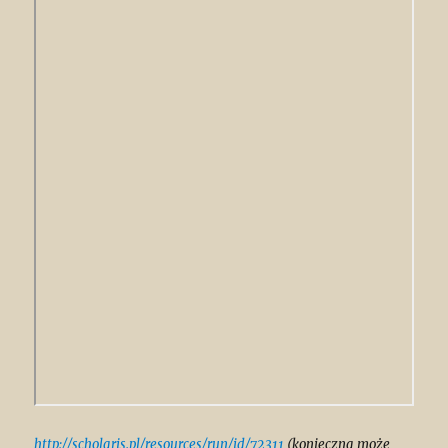
http://scholaris.pl/resources/run/id/72311
(konieczna może