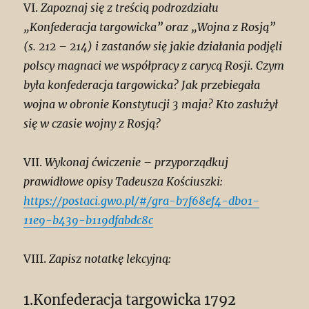
VI.
Zapoznaj się z treścią podrozdziału
„Konfederacja targowicka” oraz „Wojna z Rosją”
(s. 212 – 214) i zastanów się jakie działania podjęli
polscy magnaci we współpracy z carycą Rosji. Czym
była konfederacja targowicka? Jak przebiegała
wojna w obronie Konstytucji 3 maja? Kto zasłużył
się w czasie wojny z Rosją?
VII.
Wykonaj ćwiczenie – przyporządkuj
prawidłowe opisy Tadeusza Kościuszki:
https://postaci.gwo.pl/#/gra-b7f68ef4-db01-
11e9-b439-b119dfabdc8c
VIII.
Zapisz notatkę lekcyjną:
1.Konfederacja targowicka 1792