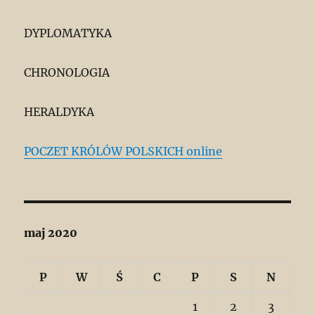
DYPLOMATYKA
CHRONOLOGIA
HERALDYKA
POCZET KRÓLÓW POLSKICH online
maj 2020
P
W
Ś
C
P
S
N
1
2
3