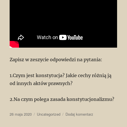
Zapisz w zeszycie odpowiedzi na pytania:
1.Czym jest konstytucja? Jakie cechy różnią ją
od innych aktów prawnych?
2.Na czym polega zasada konstytucjonalizmu?
Data
Kategorie
do
26 maja 2020
Uncategorized
Dodaj komentarz
publikacji
Temat:
Polska