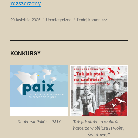
rozszerzony
Data
Kategorie
do
29 kwietnia 2026
Uncategorized
Dodaj komentarz
publikacji
Kształtowanie
się
ustroju
II
RP
KONKURSY
Konkursu Pokój – PAIX
Tak jak ptaki na wolności –
harcerze w obliczu II wojny
światowej”