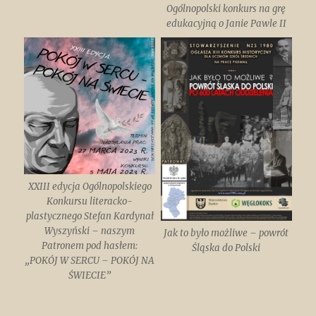
Ogólnopolski konkurs na grę
edukacyjną o Janie Pawle II
XXIII edycja Ogólnopolskiego
Konkursu literacko-
plastycznego Stefan Kardynał
Wyszyński – naszym
Jak to było możliwe – powrót
Patronem pod hasłem:
Śląska do Polski
„POKÓJ W SERCU – POKÓJ NA
ŚWIECIE”