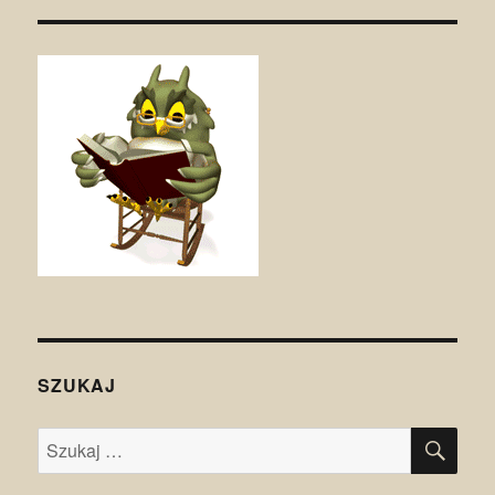
SZUKAJ
SZU
Szukaj: