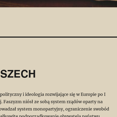
OSZECH
olityczny i ideologia rozwijające się w Europie po I
j. Faszyzm niósł ze sobą system rządów oparty na
owadzał system monopartyjny, ograniczenie swobód
całkowite podporządkowanie obywatela państwu.