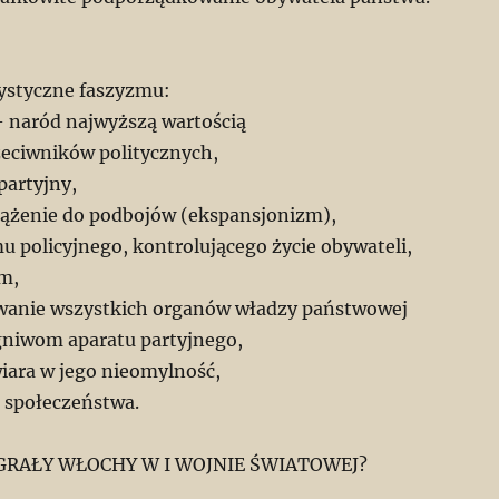
ystyczne faszyzmu:
 naród najwyższą wartością
zeciwników politycznych,
artyjny,
dążenie do podbojów (ekspansjonizm),
u policyjnego, kontrolującego życie obywateli,
m,
anie wszystkich organów władzy państwowej
niwom aparatu partyjnego,
wiara w jego nieomylność,
 społeczeństwa.
GRAŁY WŁOCHY W I WOJNIE ŚWIATOWEJ?