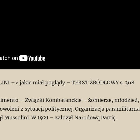
NI –> jakie miał poglądy – TEKST ŹRÓDŁOWY s. 368
timento – Związki Kombatanckie – żołnierze, młodzież,
owoleni z sytuacji politycznej. Organizacja paramilitarna
nął Mussolini. W 1921 – założył Narodową Partię