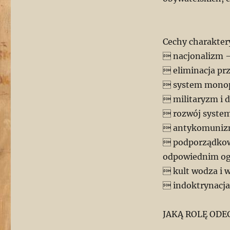
WE
WŁOSZECH
Cechy charakter
 nacjonalizm –
 eliminacja pr
 system monop
 militaryzm i 
 rozwój system
 antykomuniz
 podporządkow
odpowiednim og
 kult wodza i 
 indoktrynacja
JAKĄ ROLĘ ODE