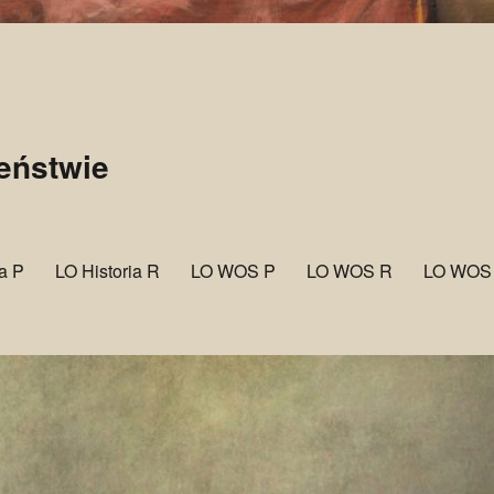
zeństwie
ia P
LO Historia R
LO WOS P
LO WOS R
LO WOS