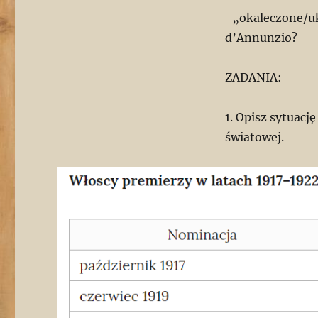
-„okaleczone/uk
d’Annunzio?
ZADANIA:
1. Opisz sytuac
światowej.