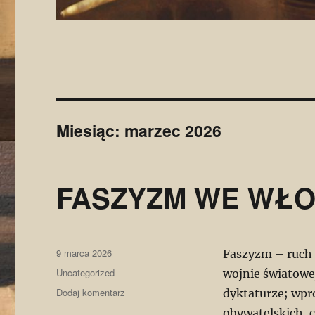
Miesiąc:
marzec 2026
FASZYZM WE WŁ
Data
9 marca 2026
Faszyzm – ruch p
publikacji
Kategorie
Uncategorized
wojnie światowe
do
Dodaj komentarz
dyktaturze; wpr
FASZYZM
obywatelskich, 