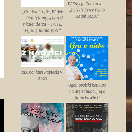
IV Edycja Konkursu –
„Polskie Serce Pękło.
„Grudzień 1981, Wujek
Katyń 1940.”
– Pamiętamy. 4 kartki
z kalendarza – 13, 14,
15, 16 grudnia 1981”
XIX Konkurs Papieski w
2023
Ogólnopolski konkurs
na grę edukacyjną o
Janie Pawle II