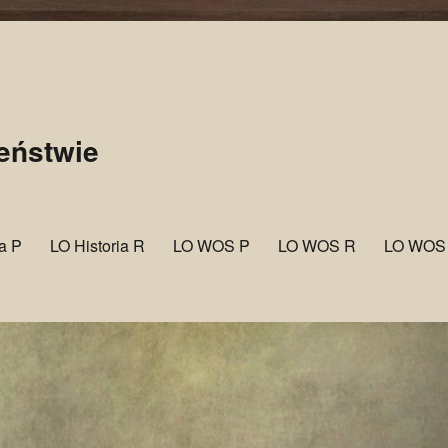
zeństwie
ia P
LO Historia R
LO WOS P
LO WOS R
LO WOS