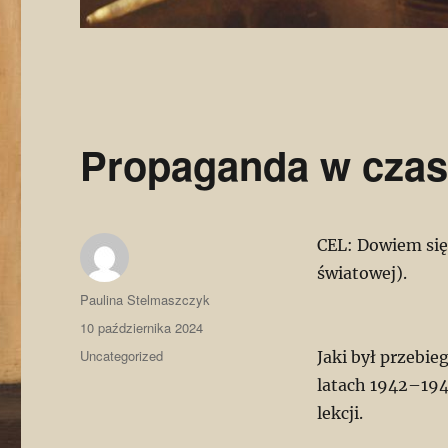
Propaganda w czasi
CEL: Dowiem się,
światowej).
Autor
Paulina Stelmaszczyk
Data
10 października 2024
publikacji
Kategorie
Uncategorized
Jaki był przebie
latach 1942–194
lekcji.