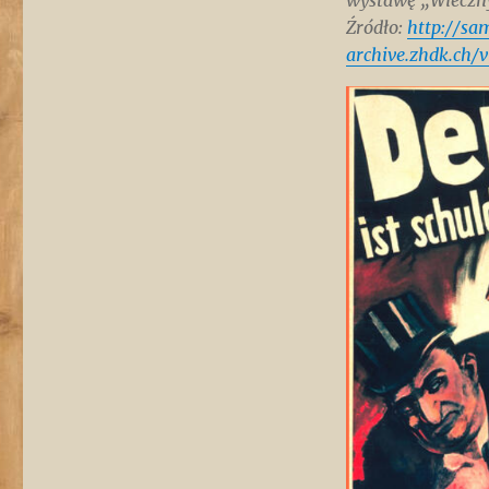
wystawę „Wieczn
Źródło:
http://s
archive.zhdk.ch/