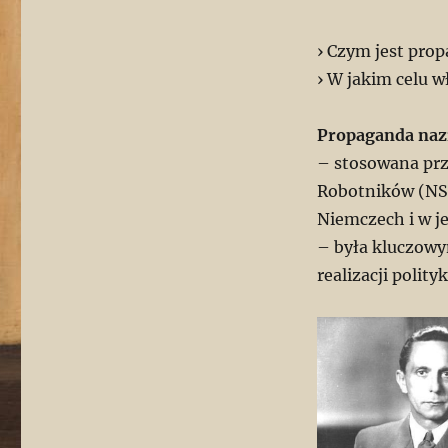
› Czym jest pro
› W jakim celu 
Propaganda naz
– stosowana prz
Robotników (NSD
Niemczech i w je
– była kluczowy
realizacji polity