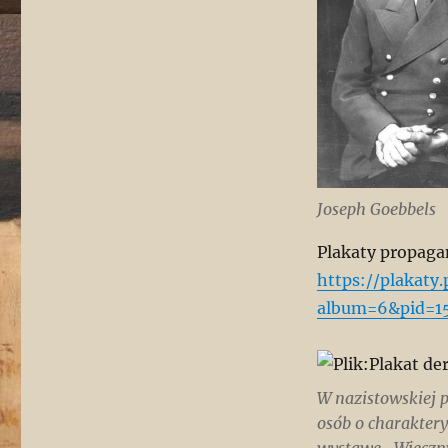
Joseph Goebbels
Plakaty propaga
https://plakaty
album=6&pid=1
W nazistowskiej 
osób o charakter