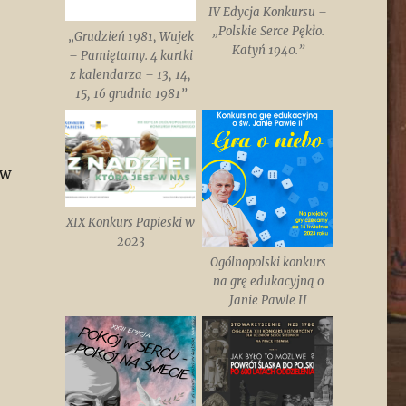
IV Edycja Konkursu –
„Polskie Serce Pękło.
„Grudzień 1981, Wujek
Katyń 1940.”
– Pamiętamy. 4 kartki
z kalendarza – 13, 14,
15, 16 grudnia 1981”
 w
XIX Konkurs Papieski w
2023
Ogólnopolski konkurs
na grę edukacyjną o
Janie Pawle II