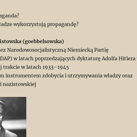
paganda?
władze wykorzystują propagandę?
istowska (goebbelsowska)
ez Narodowosocjalistyczną Niemiecką Partię
AP) w latach poprzedzających dyktaturę Adolfa Hitlera
j trakcie w latach 1933–1945
m instrumentem zdobycia i utrzymywania władzy oraz
ki nazistowskiej