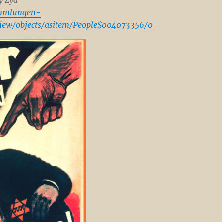
y Żyd
ammlungen-
view/objects/asitem/People$004073356/0