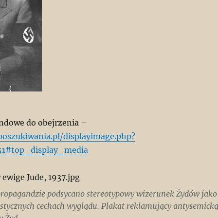
ndowe do obejrzenia –
.poszukiwania.pl/displayimage.php?
51#top_display_media
propagandzie podsycano stereotypowy wizerunek Żydów jako
ystycznych cechach wyglądu. Plakat reklamujący antysemick