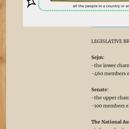
LEGISLATIVE B
Sejm
:
-the lower cha
-460 members el
Senate
:
-the upper cha
-100 members el
The National A