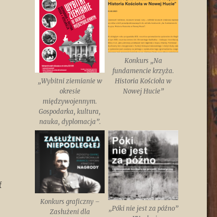
Konkurs „Na
fundamencie krzyża.
„Wybitni ziemianie w
Historia Kościoła w
okresie
Nowej Hucie”
międzywojennym.
Gospodarka, kultura,
nauka, dyplomacja”.
f
Konkurs graficzny –
„Póki nie jest za późno”
Zasłużeni dla