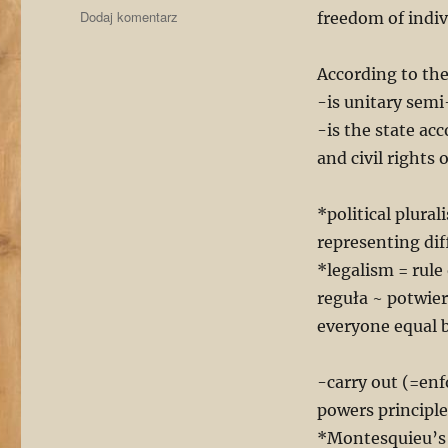
do
Dodaj komentarz
freedom of indiv
The
political
According to the
system
of
-is unitary semi
the
-is the state ac
Republic
and civil rights 
of
Poland
*political plural
representing di
*legalism = rule
reguła ~ potwier
everyone equal 
-carry out (=enf
powers principle
*Montesquieu’s 