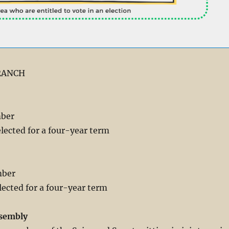
RANCH
mber
ected for a four-year term
mber
ected for a four-year term
ssembly