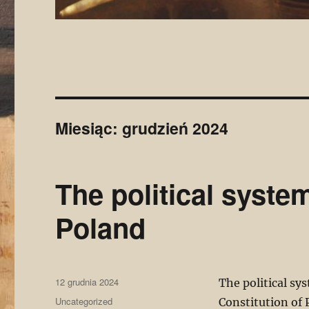
Miesiąc:
grudzień 2024
The political syste
Poland
Data
12 grudnia 2024
The political sy
publikacji
Kategorie
Uncategorized
Constitution of 