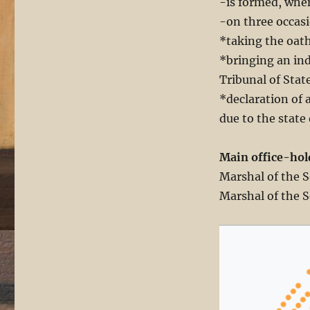
-is formed, when
-on three occas
*taking the oath
*bringing an ind
Tribunal of Stat
*declaration of 
due to the state 
Main office-hol
Marshal of the 
Marshal of the 