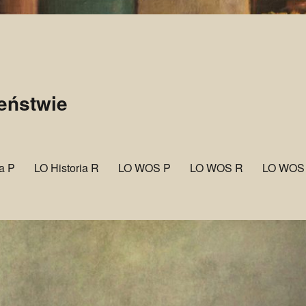
zeństwie
ia P
LO Historia R
LO WOS P
LO WOS R
LO WOS