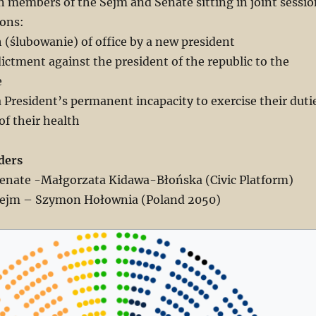
 members of the Sejm and Senate sitting in joint sessio
ions:
 (ślubowanie) of office by a new president
ictment against the president of the republic to the
e
a President’s permanent incapacity to exercise their duti
of their health
ders
Senate -Małgorzata Kidawa-Błońska (Civic Platform)
Sejm – Szymon Hołownia (Poland 2050)