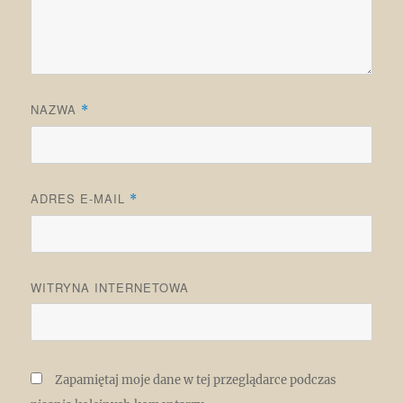
NAZWA
*
ADRES E-MAIL
*
WITRYNA INTERNETOWA
Zapamiętaj moje dane w tej przeglądarce podczas