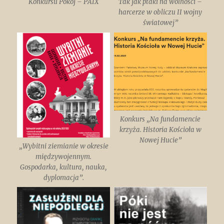
Konkursu Pokój – PAIX
Tak jak ptaki na wolności –
harcerze w obliczu II wojny
światowej”
Konkurs „Na fundamencie
krzyża. Historia Kościoła w
Nowej Hucie”
„Wybitni ziemianie w okresie
międzywojennym.
Gospodarka, kultura, nauka,
dyplomacja”.