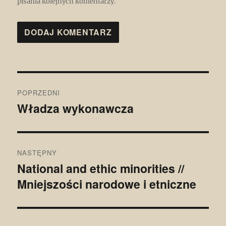
pisania kolejnych komentarzy.
Nawigacja
POPRZEDNI
wpisu
Władza wykonawcza
Poprzedni
wpis:
NASTĘPNY
National and ethic minorities //
Następny
Mniejszości narodowe i etniczne
wpis: