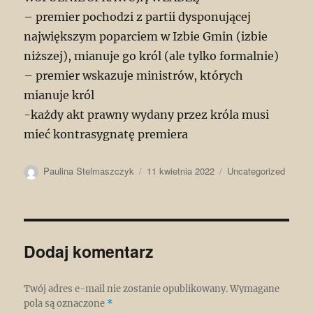
– premier pochodzi z partii dysponującej
największym poparciem w Izbie Gmin (izbie
niższej), mianuje go król (ale tylko formalnie)
– premier wskazuje ministrów, których
mianuje król
-każdy akt prawny wydany przez króla musi
mieć kontrasygnatę premiera
Autor
Data
Kategorie
Paulina Stelmaszczyk
11 kwietnia 2022
Uncategorized
publikacji
Dodaj komentarz
Twój adres e-mail nie zostanie opublikowany.
Wymagane
pola są oznaczone
*