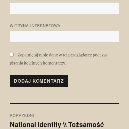
WITRYNA INTERNETOWA
Zapamiętaj moje dane w tej przeglądarce podczas
pisania kolejnych komentarzy.
Nawigacja
POPRZEDNI
wpisu
National identity \\ Tożsamość
Poprzedni