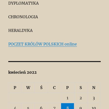
DYPLOMATYKA
CHRONOLOGIA
HERALDYKA
POCZET KRÓLÓW POLSKICH online
kwiecień 2022
P
W
Ś
C
P
S
N
1
2
3
4
5
6
7
8
9
10