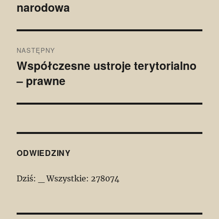
narodowa
wpis:
NASTĘPNY
Współczesne ustroje terytorialno
Następny
– prawne
wpis:
ODWIEDZINY
Dziś:
_
Wszystkie:
278074