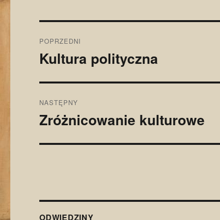
Nawigacja
POPRZEDNI
wpisu
Kultura polityczna
Poprzedni
wpis:
NASTĘPNY
Zróżnicowanie kulturowe
Następny
wpis:
ODWIEDZINY