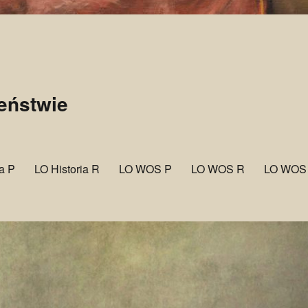
zeństwie
ia P
LO Historia R
LO WOS P
LO WOS R
LO WOS