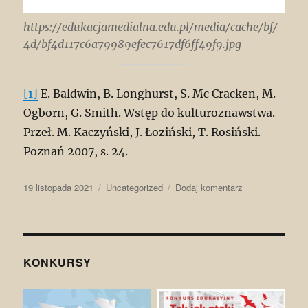
https://edukacjamedialna.edu.pl/media/cache/bf/
4d/bf4d117c6a79989efec7617df6ff49f9.jpg
[1]
E. Baldwin, B. Longhurst, S. Mc Cracken, M.
Ogborn, G. Smith. Wstęp do kulturoznawstwa.
Przeł. M. Kaczyński, J. Łoziński, T. Rosiński.
Poznań 2007, s. 24.
Data
Kategorie
do
19 listopada 2021
Uncategorized
Dodaj komentarz
publikacji
Kultura
/
Culture
KONKURSY