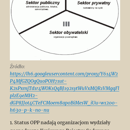
Źródło:
https://lh6.googleusercontent.com/proxy/Y614W2
P4MfGZQOgQuoPOH71ut-
K2sPxmjTd1r4WOKsQqBJ192sytWuVxMQR1VMgqFl
plzE9eMH2-
dGP8JJot4CTeFCMoem8ap0BiMesW_iUu=w1200-
h630-p-k-no-nu
1. Status OPP nadają organizacjom wydziały