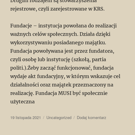
Drugim rodzajem są stowarzyszenia
rejestrowe, czyli zarejestrowane w KRS.
Fundacje – instytucja powołana do realizacji
ważnych celów społecznych. Działa dzięki
wykorzystywaniu posiadanego majątku.
Fundacja powoływana jest przez fundatora,
czyli osobę lub instytucję (szkołą, partia
politi.).Żeby zacząć funkcjonować, fundacja
wydaje akt fundacyjny, w którym wskazuje cel
działalności oraz majątek przeznaczony na
realizację. Fundacja MUSI być społecznie
użyteczna
Data
Kategorie
do
19 listopada 2021
Uncategorized
Dodaj komentarz
publikacji
Organizacje
pozarządowe