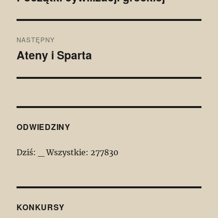
wpis:
NASTĘPNY
Ateny i Sparta
Następny
wpis:
ODWIEDZINY
Dziś:
_
Wszystkie:
277830
KONKURSY