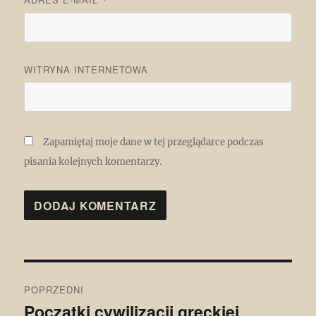
*
WITRYNA INTERNETOWA
Zapamiętaj moje dane w tej przeglądarce podczas
pisania kolejnych komentarzy.
Nawigacja
POPRZEDNI
wpisu
Początki cywilizacji greckiej
Poprzedni