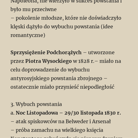
Napoleona, nie wierzyło w sukces powstania i
było mu przeciwne
– pokolenie młodsze, które nie doświadczyło
klęski dążyło do wybuchu powstania (idee
romantyczne)
Sprzysiężenie Podchorążych
– utworzone
przez
Piotra Wysockiego
w 1828 r.– miało na
celu doprowadzenie do wybuchu
antyrosyjskiego powstania zbrojnego –
ostatecznie miało przynieść niepodległość
3. Wybuch powstania
a.
Noc Listopadowa – 29/30 listopada 1830 r.
– atak spiskowców na Belweder i Arsenał
– próba zamachu na wielkiego księcia