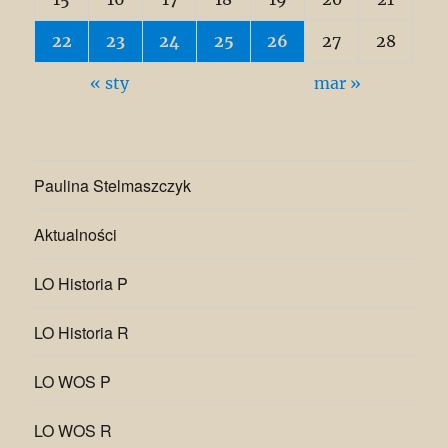
22
23
24
25
26
27
28
« sty
mar »
Paulina Stelmaszczyk
Aktualności
LO Historia P
LO Historia R
LO WOS P
LO WOS R