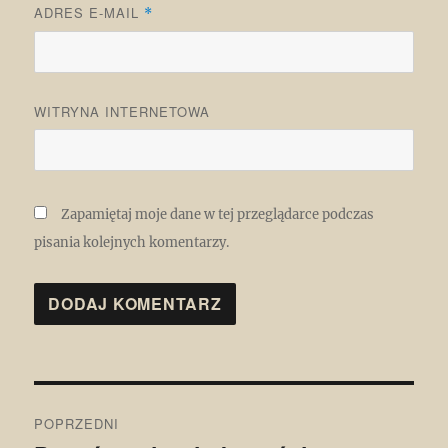
ADRES E-MAIL
*
WITRYNA INTERNETOWA
Zapamiętaj moje dane w tej przeglądarce podczas
pisania kolejnych komentarzy.
Nawigacja
POPRZEDNI
wpisu