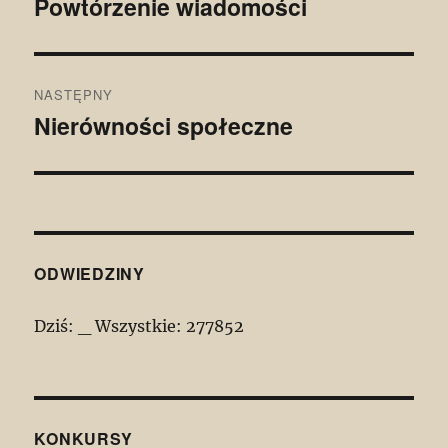
Powtórzenie wiadomości
Poprzedni
wpis:
NASTĘPNY
Nierówności społeczne
Następny
wpis:
ODWIEDZINY
Dziś:
_
Wszystkie:
277852
KONKURSY