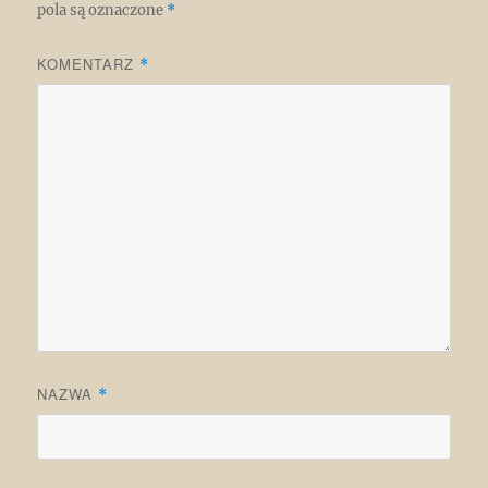
pola są oznaczone
*
KOMENTARZ
*
NAZWA
*