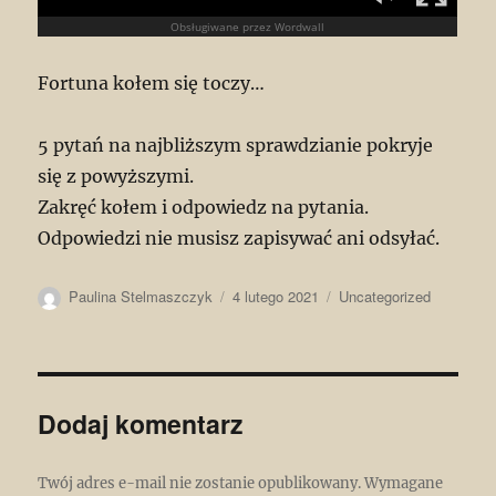
Fortuna kołem się toczy…
5 pytań na najbliższym sprawdzianie pokryje
się z powyższymi.
Zakręć kołem i odpowiedz na pytania.
Odpowiedzi nie musisz zapisywać ani odsyłać.
Autor
Data
Kategorie
Paulina Stelmaszczyk
4 lutego 2021
Uncategorized
publikacji
Dodaj komentarz
Twój adres e-mail nie zostanie opublikowany.
Wymagane