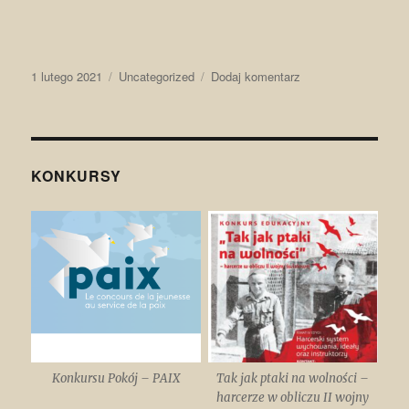
Data
Kategorie
do
1 lutego 2021
Uncategorized
Dodaj komentarz
publikacji
Cesarstwo
bizantyjskie
KONKURSY
Konkursu Pokój – PAIX
Tak jak ptaki na wolności –
harcerze w obliczu II wojny