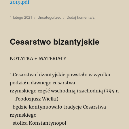
2019.pdf
Data
Kategorie
do
1 lutego 2021
Uncategorized
Dodaj komentarz
publikacji
Przemiany
społeczne
w
Cesarstwo bizantyjskie
Polsce
NOTATKA + MATERIAŁY
1.Cesarstwo bizantyjskie powstało w wyniku
podziału dawnego cesarstwa
rzymskiego część wschodnią i zachodnią (395 r.
– Teodozjusz Wielki)
-będzie kontynuowało tradycje Cesarstwa
rzymskiego
-stolica Konstantynopol