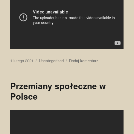
Data
Kategorie
do
1 lutego 2021
Uncategorized
Dodaj komentarz
publikacji
Media
–
„czwarta
Przemiany społeczne w
władza”
Polsce