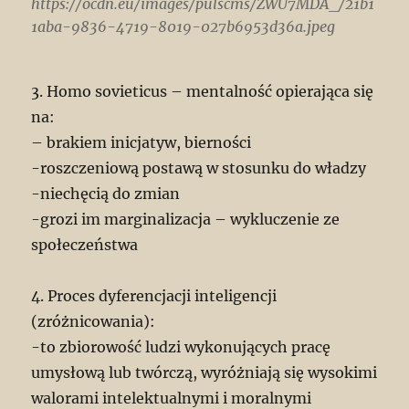
https://ocdn.eu/images/pulscms/ZWU7MDA_/21b1
1aba-9836-4719-8019-027b6953d36a.jpeg
3. Homo sovieticus – mentalność opierająca się
na:
– brakiem inicjatyw, bierności
-roszczeniową postawą w stosunku do władzy
-niechęcią do zmian
-grozi im marginalizacja – wykluczenie ze
społeczeństwa
4. Proces dyferencjacji inteligencji
(zróżnicowania):
-to zbiorowość ludzi wykonujących pracę
umysłową lub twórczą, wyróżniają się wysokimi
walorami intelektualnymi i moralnymi