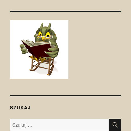
SZUKAJ
SZU
Szukaj: