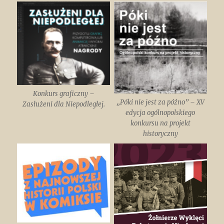
Konkurs graficzny –
„Póki nie jest za późno” – XV
Zasłużeni dla Niepodległej.
edycja ogólnopolskiego
konkursu na projekt
historyczny