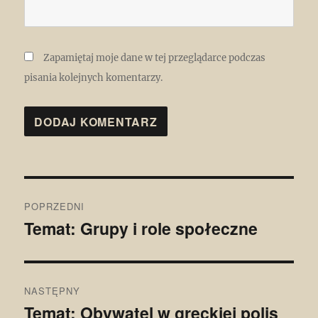
Zapamiętaj moje dane w tej przeglądarce podczas
pisania kolejnych komentarzy.
Nawigacja
POPRZEDNI
wpisu
Temat: Grupy i role społeczne
Poprzedni
wpis:
NASTĘPNY
Temat: Obywatel w greckiej polis
Następny