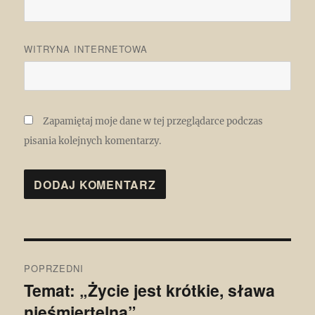
WITRYNA INTERNETOWA
Zapamiętaj moje dane w tej przeglądarce podczas
pisania kolejnych komentarzy.
Nawigacja
POPRZEDNI
wpisu
Temat: „Życie jest krótkie, sława
Poprzedni
nieśmiertelna”
wpis: