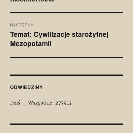
NASTĘPNY
Temat: Cywilizacje starożytnej
Następny
Mezopotamii
wpis:
ODWIEDZINY
Dziś:
_
Wszystkie:
277912