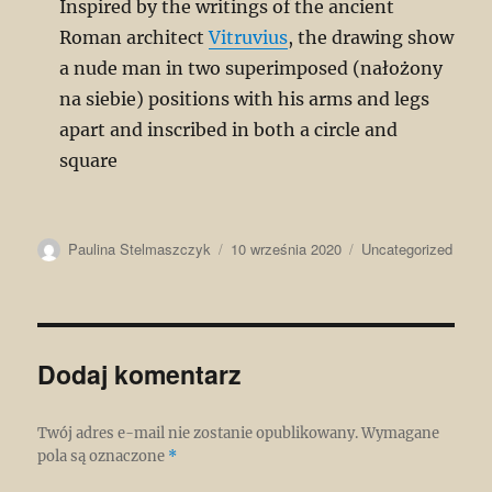
Inspired by the writings of the ancient
Roman architect
Vitruvius
, the drawing show
a nude man in two superimposed (nałożony
na siebie) positions with his arms and legs
apart and inscribed in both a circle and
square
Autor
Data
Kategorie
Paulina Stelmaszczyk
10 września 2020
Uncategorized
publikacji
Dodaj komentarz
Twój adres e-mail nie zostanie opublikowany.
Wymagane
pola są oznaczone
*