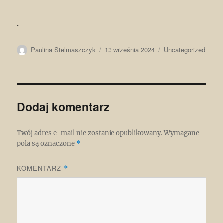
.
Autor
Data
Kategorie
Paulina Stelmaszczyk
13 września 2024
Uncategorized
publikacji
Dodaj komentarz
Twój adres e-mail nie zostanie opublikowany.
Wymagane
pola są oznaczone
*
KOMENTARZ
*