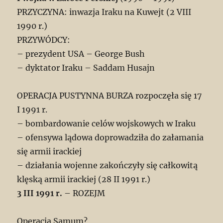
PRZYCZYNA: inwazja Iraku na Kuwejt (2 VIII
1990 r.)
PRZYWÓDCY:
– prezydent USA – George Bush
– dyktator Iraku – Saddam Husajn
OPERACJA PUSTYNNA BURZA rozpoczęła się 17
I 1991 r.
– bombardowanie celów wojskowych w Iraku
– ofensywa lądowa doprowadziła do załamania
się armii irackiej
– działania wojenne zakończyły się całkowitą
klęską armii irackiej (28 II 1991 r.)
3 III 1991 r.
– ROZEJM
Operacja Samum?