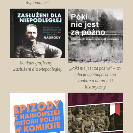
dyplomacja”.
Konkurs graficzny –
„Póki nie jest za późno” – XV
Zasłużeni dla Niepodległej.
edycja ogólnopolskiego
konkursu na projekt
historyczny