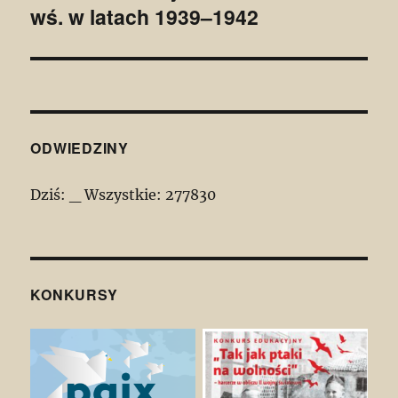
wś. w latach 1939–1942
wpis:
ODWIEDZINY
Dziś:
_
Wszystkie:
277830
KONKURSY