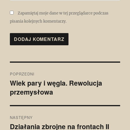
Zapamiętaj moje dane w tej przeglądarce podczas
pisania kolejnych komentarzy.
Nawigacja
POPRZEDNI
wpisu
Wiek pary i węgla. Rewolucja
Poprzedni
przemysłowa
wpis:
NASTĘPNY
Działania zbrojne na frontach II
Następny