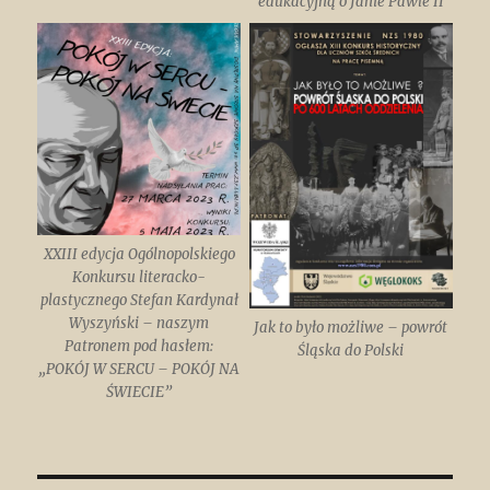
edukacyjną o Janie Pawle II
XXIII edycja Ogólnopolskiego
Konkursu literacko-
plastycznego Stefan Kardynał
Wyszyński – naszym
Jak to było możliwe – powrót
Patronem pod hasłem:
Śląska do Polski
„POKÓJ W SERCU – POKÓJ NA
ŚWIECIE”