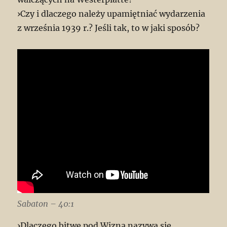
›Czy i dlaczego należy upamiętniać wydarzenia
z września 1939 r.? Jeśli tak, to w jaki sposób?
Sabaton – 40:1
›Dlaczego bitwę pod Wizną nazywa się