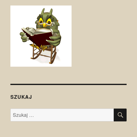
SZUKAJ
SZU
Szukaj: