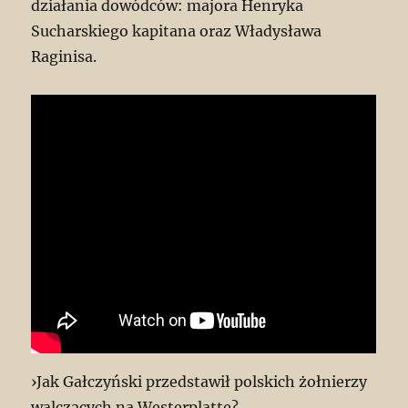
działania dowódców: majora Henryka
Sucharskiego kapitana oraz Władysława
Raginisa.
›Jak Gałczyński przedstawił polskich żołnierzy
walczących na Westerplatte?