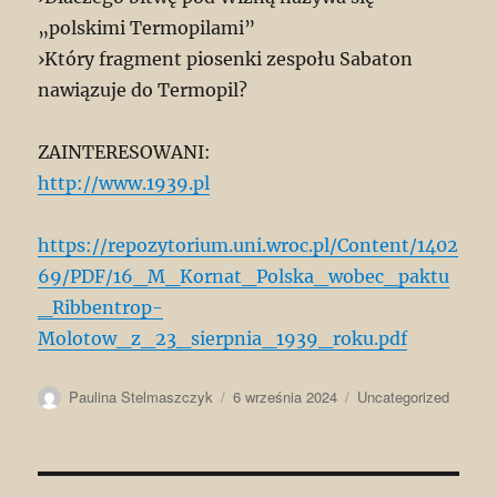
„polskimi Termopilami”
›Który fragment piosenki zespołu Sabaton
nawiązuje do Termopil?
ZAINTERESOWANI:
http://www.1939.pl
https://repozytorium.uni.wroc.pl/Content/1402
69/PDF/16_M_Kornat_Polska_wobec_paktu
_Ribbentrop-
Molotow_z_23_sierpnia_1939_roku.pdf
Autor
Data
Kategorie
Paulina Stelmaszczyk
6 września 2024
Uncategorized
publikacji