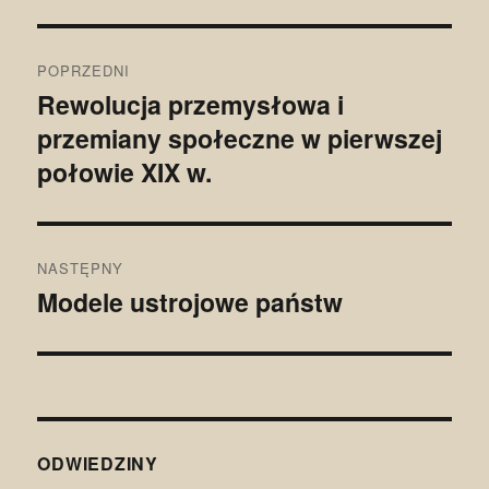
Nawigacja
POPRZEDNI
wpisu
Rewolucja przemysłowa i
Poprzedni
przemiany społeczne w pierwszej
wpis:
połowie XIX w.
NASTĘPNY
Modele ustrojowe państw
Następny
wpis:
ODWIEDZINY