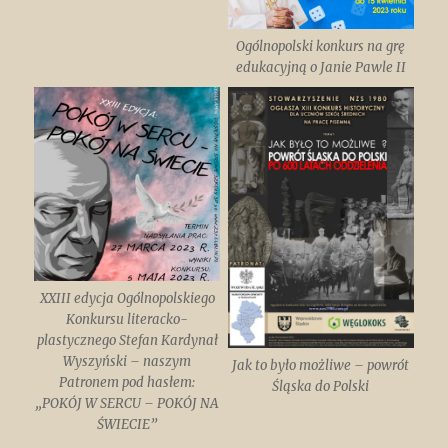
Ogólnopolski konkurs na grę
edukacyjną o Janie Pawle II
XXIII edycja Ogólnopolskiego
Konkursu literacko-
plastycznego Stefan Kardynał
Wyszyński – naszym
Jak to było możliwe – powrót
Patronem pod hasłem:
Śląska do Polski
„POKÓJ W SERCU – POKÓJ NA
ŚWIECIE”