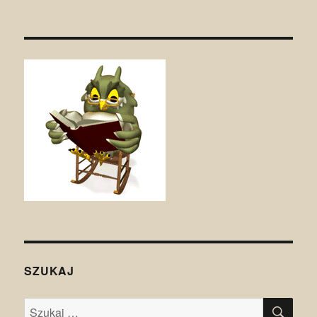
SZUKAJ
SZU
Szukaj: