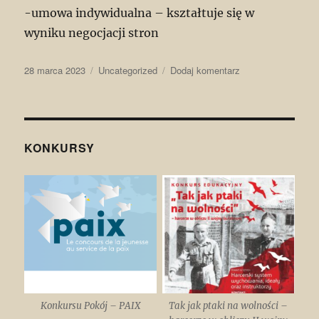
-umowa indywidualna – kształtuje się w
wyniku negocjacji stron
Data
Kategorie
do
28 marca 2023
Uncategorized
Dodaj komentarz
publikacji
Zobowiązania
i
odpowiedzialność
cywilna
KONKURSY
Konkursu Pokój – PAIX
Tak jak ptaki na wolności –