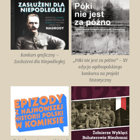
Konkurs graficzny –
„Póki nie jest za późno” – XV
Zasłużeni dla Niepodległej.
edycja ogólnopolskiego
konkursu na projekt
historyczny