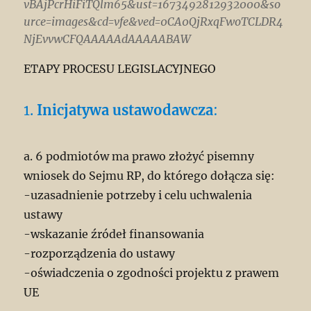
vBAjPcrHiFiTQlm65&ust=1673492812932000&so
urce=images&cd=vfe&ved=0CA0QjRxqFwoTCLDR4
NjEvvwCFQAAAAAdAAAAABAW
ETAPY PROCESU LEGISLACYJNEGO
1.
Inicjatywa ustawodawcza
:
a. 6 podmiotów ma prawo złożyć pisemny
wniosek do Sejmu RP, do którego dołącza się:
-uzasadnienie potrzeby i celu uchwalenia
ustawy
-wskazanie źródeł finansowania
-rozporządzenia do ustawy
-oświadczenia o zgodności projektu z prawem
UE