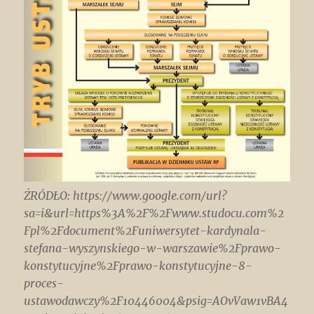
ŹRÓDŁO: https://www.google.com/url?
sa=i&url=https%3A%2F%2Fwww.studocu.com%2
Fpl%2Fdocument%2Funiwersytet-kardynala-
stefana-wyszynskiego-w-warszawie%2Fprawo-
konstytucyjne%2Fprawo-konstytucyjne-8-
proces-
ustawodawczy%2F10446004&psig=AOvVaw1vBA4