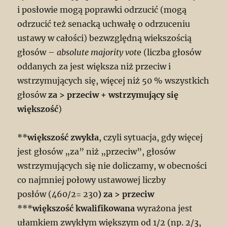
i posłowie mogą poprawki odrzucić (mogą
odrzucić też senacką uchwałę o odrzuceniu
ustawy w całości) bezwzględną wiekszością
głosów –
absolute majority vot
e (liczba głosów
oddanych za jest większa niż przeciw i
wstrzymujących się, więcej niż 50 % wszystkich
głosów
za > przeciw + wstrzymujący się
większość
)
**
większość zwykła
, czyli sytuacja, gdy więcej
jest głosów „za” niż „przeciw”, głosów
wstrzymujących się nie doliczamy, w obecności
co najmniej połowy ustawowej liczby
posłów (460/2= 230
)
za > przeciw
***
większość kwalifikowana
wyrażona jest
ułamkiem zwykłym większym od 1/2 (np. 2/3,