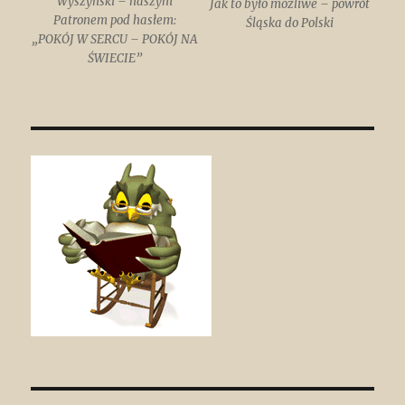
Wyszyński – naszym
Jak to było możliwe – powrót
Patronem pod hasłem:
Śląska do Polski
„POKÓJ W SERCU – POKÓJ NA
ŚWIECIE”