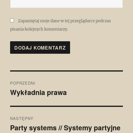
Zapamiętaj moje dane w tej przeglądarce podczas
pisania kolejnych komentarzy.
Nawigacja
POPRZEDNI
wpisu
Wykładnia prawa
Poprzedni
wpis:
NASTĘPNY
Party systems // Systemy partyjne
Następny