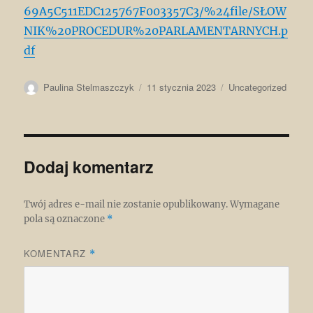
69A5C511EDC125767F003357C3/%24file/SŁOW
NIK%20PROCEDUR%20PARLAMENTARNYCH.p
df
Autor
Data
Kategorie
Paulina Stelmaszczyk
11 stycznia 2023
Uncategorized
publikacji
Dodaj komentarz
Twój adres e-mail nie zostanie opublikowany.
Wymagane
pola są oznaczone
*
KOMENTARZ
*