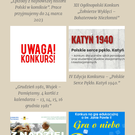
„Epizody z najnowszej historii
XII Ogólnopolski Konkurs
Polski w komiksie”. Prace
„Żołnierze Wyklęci –
przyjmujemy do 24 marca
Bohaterowie Niezłomni”
2023
IV Edycja Konkursu – „Polskie
Serce Pękło. Katyń 1940.”
„Grudzień 1981, Wujek –
Pamiętamy. 4 kartki z
kalendarza – 13, 14, 15, 16
grudnia 1981”