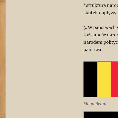
*struktura naro
skutek napływy 
3. W państwach 
tożsamość narod
narodem polity
państwa:
Flaga Belgii