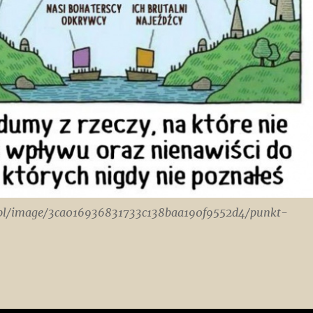
i.pl/image/3ca016936831733c138baa190f9552d4/punkt-