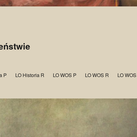
zeństwie
ia P
LO Historia R
LO WOS P
LO WOS R
LO WOS