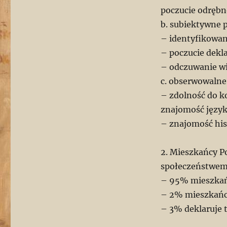
poczucie odrębn
b. subiektywne 
– identyfikowan
– poczucie dekl
– odczuwanie w
c. obserwowalne
– zdolność do k
znajomość języ
– znajomość hist
2. Mieszkańcy 
społeczeństwem
– 95% mieszkań
– 2% mieszkańcó
– 3% deklaruje 