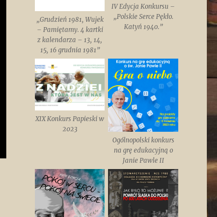
IV Edycja Konkursu –
„Polskie Serce Pękło.
„Grudzień 1981, Wujek
Katyń 1940.”
– Pamiętamy. 4 kartki
z kalendarza – 13, 14,
15, 16 grudnia 1981”
XIX Konkurs Papieski w
2023
Ogólnopolski konkurs
na grę edukacyjną o
Janie Pawle II