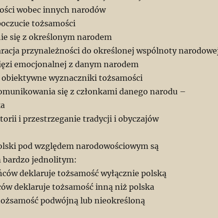
ości wobec innych narodów
poczucie tożsamości
ie się z określonym narodem
aracja przynależności do określonej wspólnoty narodowe
ięzi emocjonalnej z danym narodem
 obiektywne wyznaczniki tożsamości
omunikowania się z członkami danego narodu –
ka
orii i przestrzeganie tradycji i obyczajów
Polski pod względem narodowościowym są
 bardzo jednolitym:
ców deklaruje tożsamość wyłącznie polską
w deklaruje tożsamość inną niż polska
tożsamość podwójną lub nieokreśloną