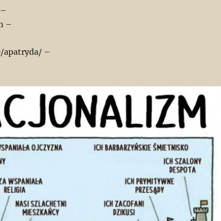
 –
m –
/apatryda/ –