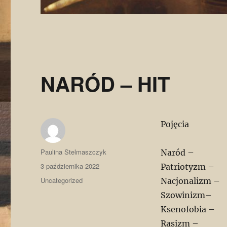
NARÓD – HIT
Pojęcia
Autor
Paulina Stelmaszczyk
Naród –
Data
3 października 2022
Patriotyzm –
publikacji
Kategorie
Uncategorized
Nacjonalizm –
Szowinizm–
Ksenofobia –
Rasizm –