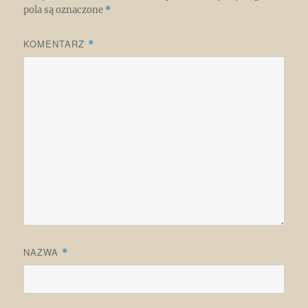
pola są oznaczone
*
KOMENTARZ
*
NAZWA
*