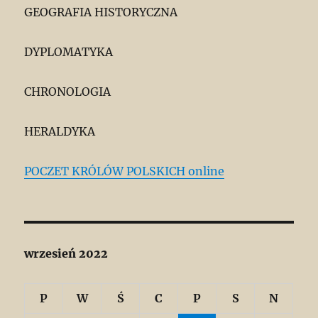
GEOGRAFIA HISTORYCZNA
DYPLOMATYKA
CHRONOLOGIA
HERALDYKA
POCZET KRÓLÓW POLSKICH online
wrzesień 2022
P
W
Ś
C
P
S
N