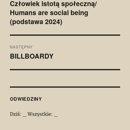
wpisu
Człowiek istotą społeczną/
Poprzedni
Humans are social being
wpis:
(podstawa 2024)
NASTĘPNY
BILLBOARDY
Następny
wpis:
ODWIEDZINY
Dziś:
_
Wszystkie:
_