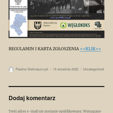
REGULAMIN I KARTA ZGŁOSZENIA
<<KLIK>>
Autor
Data
Kategorie
Paulina Stelmaszczyk
15 września 2022
Uncategorized
publikacji
Dodaj komentarz
Twój adres e-mail nie zostanie opublikowany.
Wymagane