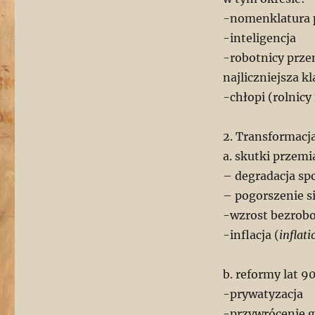
-nomenklatura pa
-inteligencja
-robotnicy przem
najliczniejsza k
-chłopi (rolnicy
2. Transformacja
a. skutki przem
– degradacja spo
– pogorszenie si
-wzrost bezrobo
-inflacja (
inflati
b. reformy lat 90
-prywatyzacja
-przywrócenie 