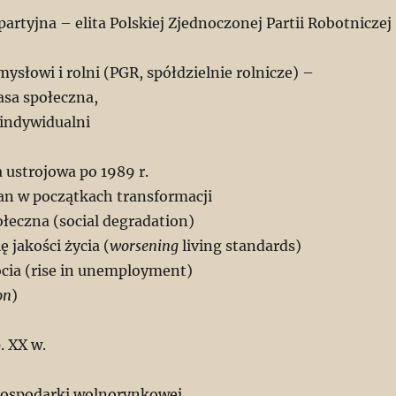
rtyjna – elita Polskiej Zjednoczonej Partii Robotniczej
ysłowi i rolni (PGR, spółdzielnie rolnicze) –
lasa społeczna,
 indywidualni
 ustrojowa po 1989 r.
ian w początkach transformacji
łeczna (social degradation)
ę jakości życia (
worsening
living standards)
cia (rise in unemployment)
on
)
. XX w.
gospodarki wolnorynkowej