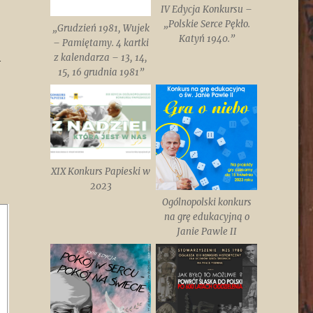
IV Edycja Konkursu –
„Polskie Serce Pękło.
„Grudzień 1981, Wujek
Katyń 1940.”
– Pamiętamy. 4 kartki
h
z kalendarza – 13, 14,
15, 16 grudnia 1981”
XIX Konkurs Papieski w
2023
Ogólnopolski konkurs
na grę edukacyjną o
Janie Pawle II