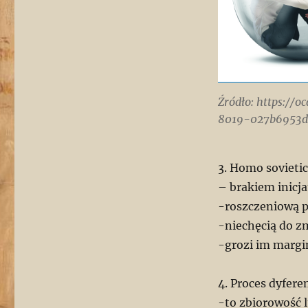
Źródło: https:/
8019-027b6953d
3. Homo sovietic
– brakiem inicja
-roszczeniową p
-niechęcią do z
-grozi im margi
4. Proces dyfere
-to zbiorowość 