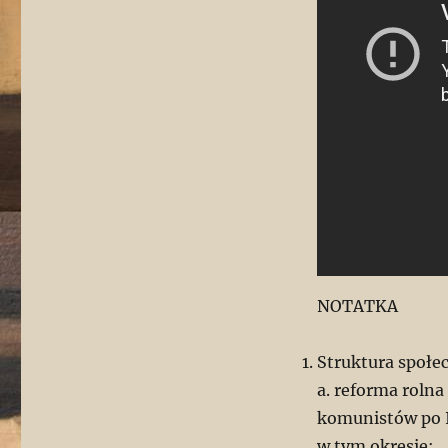
NOTATKA
Struktura społe
a. reforma roln
komunistów po I
w tym okresie: