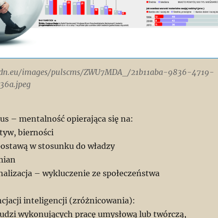
/ocdn.eu/images/pulscms/ZWU7MDA_/21b11aba-9836-4719-
36a.jpeg
us – mentalność opierająca się na:
tyw, bierności
ostawą w stosunku do władzy
mian
nalizacja – wykluczenie ze społeczeństwa
ncjacji inteligencji (zróżnicowania):
ludzi wykonujących pracę umysłową lub twórczą,