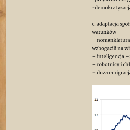
-demokratyzacja
c. adaptacja sp
warunków
– nomenklatura –
wzbogacili na wł
– inteligencja 
– robotnicy i ch
– duża emigrac