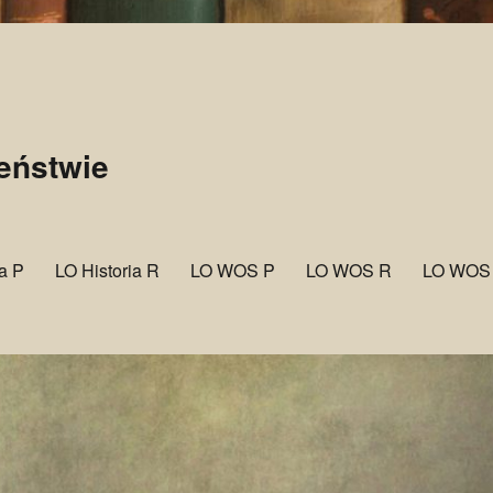
zeństwie
ia P
LO Historia R
LO WOS P
LO WOS R
LO WOS