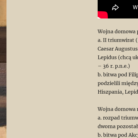
Wojna domowa po
a. II triumwirat
Caesar Augustus
Lepidus (chcą uk
– 36 r. p.n.e.)
b. bitwa pod Fil
podzielili międz
Hiszpania, Lepidu
Wojna domowa m
a. rozpad trium
dwoma pozosta
b. bitwa pod Akc