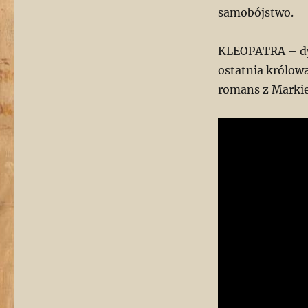
samobójstwo.
KLEOPATRA – dy
ostatnia królow
romans z Marki