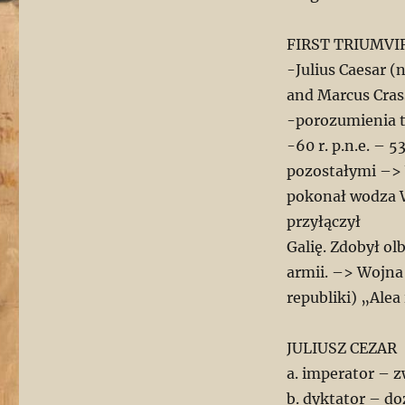
FIRST TRIUMVI
-Julius Caesar (
and Marcus Cras
-porozumienia t
-60 r. p.n.e. – 
pozostałymi –> 
pokonał wodza We
przyłączył
Galię. Zdobył ol
armii. –> Wojna
republiki) „Alea 
JULIUSZ CEZAR
a. imperator – 
b. dyktator – d