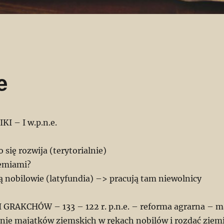
e
I – I w.p.n.e.
się rozwija (terytorialnie)
iemiami?
ą nobilowie (latyfundia) –> pracują tam niewolnicy
GRAKCHÓW – 133 – 122 r. p.n.e. – reforma agrarna – m
enie majątków ziemskich w rękach nobilów i rozdać ziem