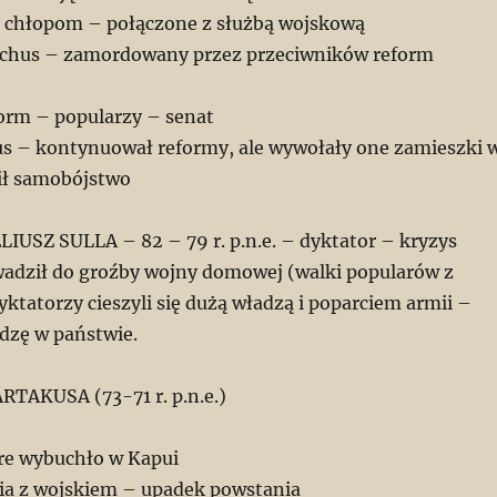
i chłopom – połączone z służbą wojskową
kchus – zamordowany przez przeciwników reform
orm – popularzy – senat
s – kontynuował reformy, ale wywołały one zamieszki 
ił samobójstwo
USZ SULLA – 82 – 79 r. p.n.e. – dyktator – kryzys
wadził do groźby wojny domowej (walki popularów z
ktatorzy cieszyli się dużą władzą i poparciem armii –
dzę w państwie.
TAKUSA (73-71 r. p.n.e.)
re wybuchło w Kapui
cia z wojskiem – upadek powstania