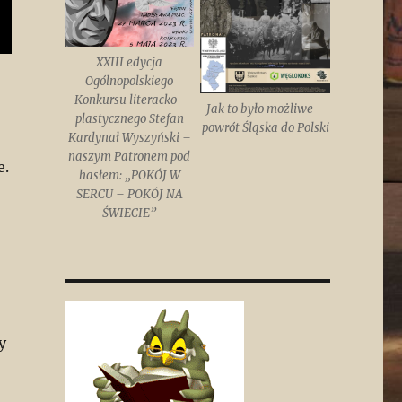
XXIII edycja
Ogólnopolskiego
Konkursu literacko-
Jak to było możliwe –
plastycznego Stefan
powrót Śląska do Polski
Kardynał Wyszyński –
naszym Patronem pod
e.
hasłem: „POKÓJ W
SERCU – POKÓJ NA
ŚWIECIE”
y