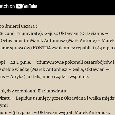
 śmierci Cezara :
 (Second Triumvirate): Gajusz Oktawian (Octavianus –
 Octavianus) + Marek Antoniusz (Mark Antony) + Marek
arać sprawców) KONTRA zwolennicy republiki (43 r. p.n.
ippi – 42 r. p.n.e. – triumwirowie pokonali cezarobójców i
y siebie władzę (Marek Antoniusz – Galia, Oktawian –
s – Afryka), a Italią mieli rządzić wspólnie.
iędzy członkami II triumwiratu:
wiratu – Lepidus usunięty przez Oktawiana i walka międz
łymi
jum – 31 r. p.n.e. – Oktawian wygrał, Marek Antoniusz