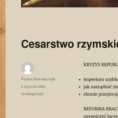
Cesarstwo rzymski
KRYZYS REPUBLIK
Autor
Paulina Stelmaszczyk
imperium szybko 
Data
4 stycznia 2022
jak zarządzać z
publikacji
Kategorie
Uncategorized
ziemie przejmuj
REFORMA BRACI 
ograniczyć łącz