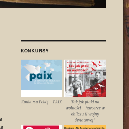
KONKURSY
Konkursu Pokój – PAIX
Tak jak ptaki na
wolności – harcerze w
obliczu II wojny
a
światowej”
ię