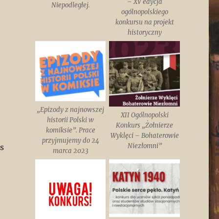
– XV edycja
Niepodległej.
ogólnopolskiego
konkursu na projekt
historyczny
„Epizody z najnowszej
XII Ogólnopolski
historii Polski w
Konkurs „Żołnierze
komiksie”. Prace
Wyklęci – Bohaterowie
przyjmujemy do 24
Niezłomni”
s
marca 2023