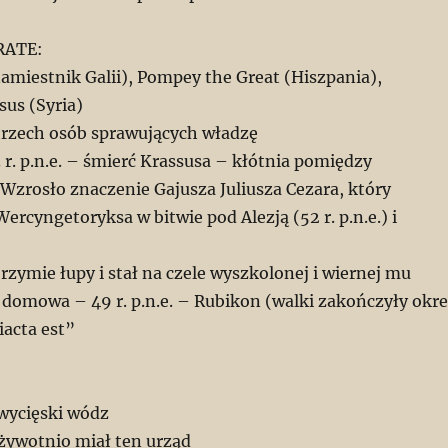
RATE:
namiestnik Galii), Pompey the Great (Hiszpania),
sus (Syria)
rzech osób sprawujących władzę
53 r. p.n.e. – śmierć Krassusa – kłótnia pomiędzy
Wzrosło znaczenie Gajusza Juliusza Cezara, który
rcyngetoryksa w bitwie pod Alezją (52 r. p.n.e.) i
brzymie łupy i stał na czele wyszkolonej i wiernej mu
 domowa – 49 r. p.n.e. – Rubikon (walki zakończyły okre
iacta est”
zwycięski wódz
ożywotnio miał ten urząd