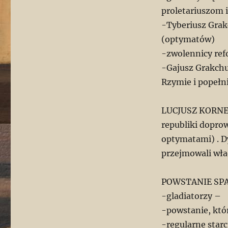
proletariuszom 
-Tyberiusz Gra
(optymatów)
-zwolennicy ref
-Gajusz Grakchu
Rzymie i popełn
LUCJUSZ KORNELI
republiki dopro
optymatami) . Dy
przejmowali wła
POWSTANIE SPAR
-gladiatorzy –
-powstanie, któ
-regularne star