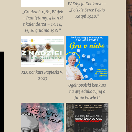
IV Edycja Konkursu –
„Polskie Serce Pękło.
„Grudzień 1981, Wujek
Katyń 1940.”
– Pamiętamy. 4 kartki
z kalendarza – 13, 14,
15, 16 grudnia 1981”
XIX Konkurs Papieski w
2023
Ogólnopolski konkurs
na grę edukacyjną o
Janie Pawle II