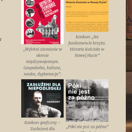
Konkurs „Na
w
fundamencie krzyża.
„Wybitni ziemianie w
Historia Kościoła w
okresie
Nowej Hucie”
międzywojennym.
Gospodarka, kultura,
nauka, dyplomacja”.
Konkurs graficzny –
„Póki nie jest za późno”
Zasłużeni dla