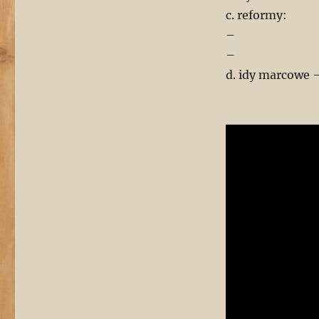
c. reformy:
–
–
d. idy marcowe 