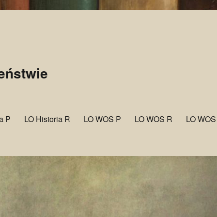
zeństwie
ia P
LO Historia R
LO WOS P
LO WOS R
LO WOS