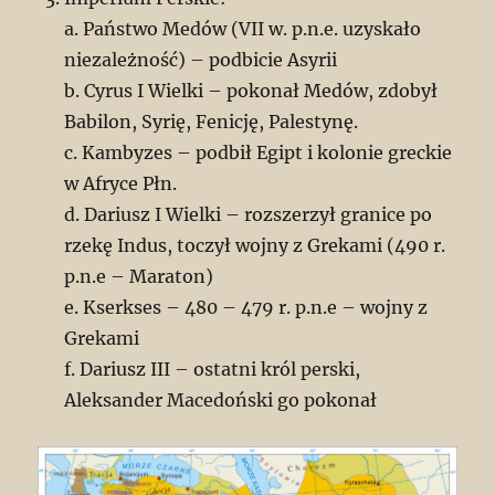
a. Państwo Medów (VII w. p.n.e. uzyskało
niezależność) – podbicie Asyrii
b. Cyrus I Wielki – pokonał Medów, zdobył
Babilon, Syrię, Fenicję, Palestynę.
c. Kambyzes – podbił Egipt i kolonie greckie
w Afryce Płn.
d. Dariusz I Wielki – rozszerzył granice po
rzekę Indus, toczył wojny z Grekami (490 r.
p.n.e – Maraton)
e. Kserkses – 480 – 479 r. p.n.e – wojny z
Grekami
f. Dariusz III – ostatni król perski,
Aleksander Macedoński go pokonał