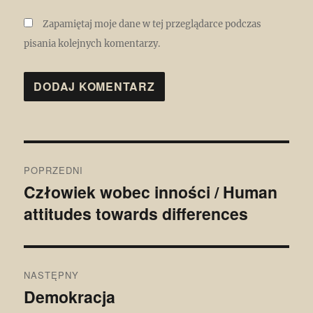
Zapamiętaj moje dane w tej przeglądarce podczas
pisania kolejnych komentarzy.
Nawigacja
POPRZEDNI
wpisu
Człowiek wobec inności / Human
Poprzedni
attitudes towards differences
wpis:
NASTĘPNY
Demokracja
Następny