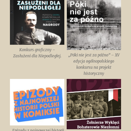
Konkurs graficzny –
„Póki nie jest za późno” – XV
Zasłużeni dla Niepodległej.
edycja ogólnopolskiego
konkursu na projekt
historyczny
„Epizody z najnowszej historii