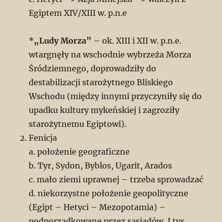
Egiptem XIV/XIII w. p.n.e
*
„Ludy Morza”
– ok. XIII i XII w. p.n.e.
wtargnęły na wschodnie wybrzeża Morza
Śródziemnego, doprowadziły do
destabilizacji starożytnego Bliskiego
Wschodu (między innymi przyczyniły się do
upadku kultury mykeńskiej i zagroziły
starożytnemu Egiptowi).
Fenicja
a. położenie geograficzne
b. Tyr, Sydon, Byblos, Ugarit, Arados
c. mało ziemi uprawnej – trzeba sprowadzać
d. niekorzystne położenie geopolityczne
(Egipt – Hetyci – Mezopotamia) –
podporządkowane przez sąsiadów, I tys.