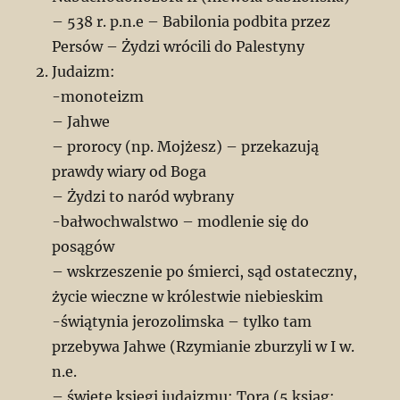
– 538 r. p.n.e – Babilonia podbita przez
Persów – Żydzi wrócili do Palestyny
Judaizm:
-monoteizm
– Jahwe
– prorocy (np. Mojżesz) – przekazują
prawdy wiary od Boga
– Żydzi to naród wybrany
-bałwochwalstwo – modlenie się do
posągów
– wskrzeszenie po śmierci, sąd ostateczny,
życie wieczne w królestwie niebieskim
-świątynia jerozolimska – tylko tam
przebywa Jahwe (Rzymianie zburzyli w I w.
n.e.
– święte księgi judaizmu: Tora (5 ksiąg: