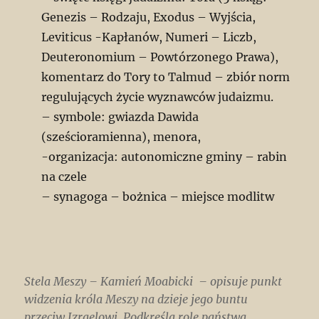
Genezis – Rodzaju, Exodus – Wyjścia,
Leviticus -Kapłanów, Numeri – Liczb,
Deuteronomium – Powtórzonego Prawa),
komentarz do Tory to Talmud – zbiór norm
regulujących życie wyznawców judaizmu.
– symbole: gwiazda Dawida
(sześcioramienna), menora,
-organizacja: autonomiczne gminy – rabin
na czele
– synagoga – bożnica – miejsce modlitw
Stela Meszy – Kamień Moabicki – opisuje punkt
widzenia króla Meszy na dzieje jego buntu
przeciw Izraelowi. Podkreśla rolę państwa