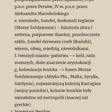
p.n.e. przez Persów, IV w. p.n.e. przez
Aleksandra Macedońskiego
e. rzemiosło, handel, doskonali żeglarze
(Morze Śródziemne) – biżuteria złota i
srebrna, purpurowe tkaniny, przeźroczyste
szkło, handel drewnem (cedr libański),
winem, oliwą, miedzią, niewolnikami.
f. tworzyli miasta-państwa –> król, rada
starszych, duże znaczenie arystokracji
g. kolonizacja fenicka –> basen Morza
Śródziemnego (Afryka Płn., Malta, Sycylia,
Sardynia), najważniejszą kolonią Kartagina
(wojny punickie), kolonie fenickie były
niezależne od metropolii (inaczej niż
greckie)
Imperium Perskie: