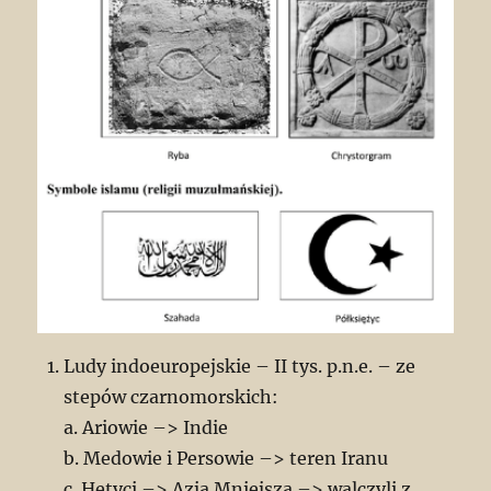
Ludy indoeuropejskie – II tys. p.n.e. – ze
stepów czarnomorskich:
a. Ariowie –> Indie
b. Medowie i Persowie –> teren Iranu
c. Hetyci –> Azja Mniejsza –> walczyli z