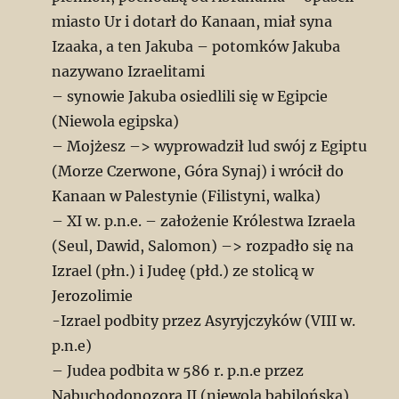
miasto Ur i dotarł do Kanaan, miał syna
Izaaka, a ten Jakuba – potomków Jakuba
nazywano Izraelitami
– synowie Jakuba osiedlili się w Egipcie
(Niewola egipska)
– Mojżesz –> wyprowadził lud swój z Egiptu
(Morze Czerwone, Góra Synaj) i wrócił do
Kanaan w Palestynie (Filistyni, walka)
– XI w. p.n.e. – założenie Królestwa Izraela
(Seul, Dawid, Salomon) –> rozpadło się na
Izrael (płn.) i Judeę (płd.) ze stolicą w
Jerozolimie
-Izrael podbity przez Asyryjczyków (VIII w.
p.n.e)
– Judea podbita w 586 r. p.n.e przez
Nabuchodonozora II (niewola babilońska)