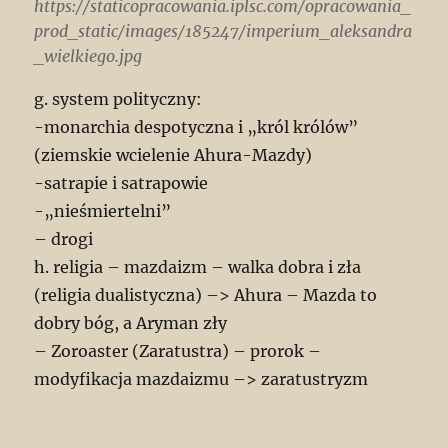
https://staticopracowania.iplsc.com/opracowania_
prod_static/images/185247/imperium_aleksandra
_wielkiego.jpg
g. system polityczny:
-monarchia despotyczna i „król królów”
(ziemskie wcielenie Ahura-Mazdy)
-satrapie i satrapowie
-„nieśmiertelni”
– drogi
h. religia – mazdaizm – walka dobra i zła
(religia dualistyczna) –> Ahura – Mazda to
dobry bóg, a Aryman zły
– Zoroaster (Zaratustra) – prorok –
modyfikacja mazdaizmu –> zaratustryzm