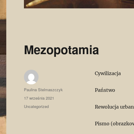
Mezopotamia
Cywilizacja
Autor
Paulina Stelmaszczyk
Państwo
Data
17 września 2021
publikacji
Kategorie
Uncategorized
Rewolucja urban
Pismo (obrazkow