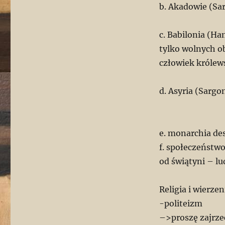
b. Akadowie (Sa
c. Babilonia (H
tylko wolnych o
człowiek królew
d. Asyria (Sargon
e. monarchia de
f. społeczeństwo
od świątyni – lu
Religia i wierzen
-politeizm
–>proszę zajrze