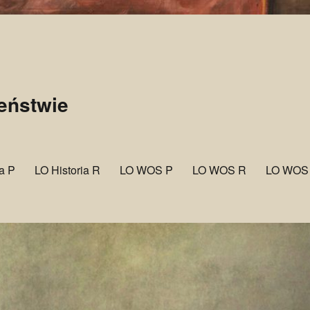
zeństwie
ia P
LO Historia R
LO WOS P
LO WOS R
LO WOS