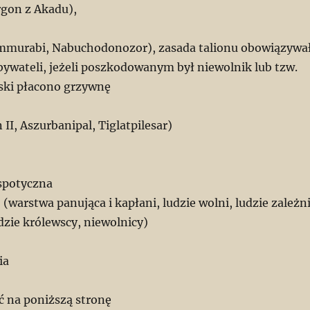
rgon z Akadu),
ammurabi, Nabuchodonozor), zasada talionu obowiązywa
bywateli, jeżeli poszkodowanym był niewolnik lub tzw.
ski płacono grzywnę
 II, Aszurbanipal, Tiglatpilesar)
spotyczna
 (warstwa panująca i kapłani, ludzie wolni, ludzie zależn
dzie królewscy, niewolnicy)
ia
ć na poniższą stronę