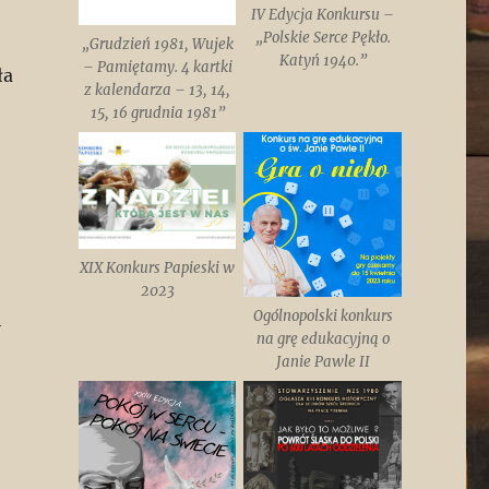
IV Edycja Konkursu –
„Polskie Serce Pękło.
„Grudzień 1981, Wujek
Katyń 1940.”
– Pamiętamy. 4 kartki
ła
z kalendarza – 13, 14,
15, 16 grudnia 1981”
XIX Konkurs Papieski w
2023
Ogólnopolski konkurs
i
na grę edukacyjną o
Janie Pawle II