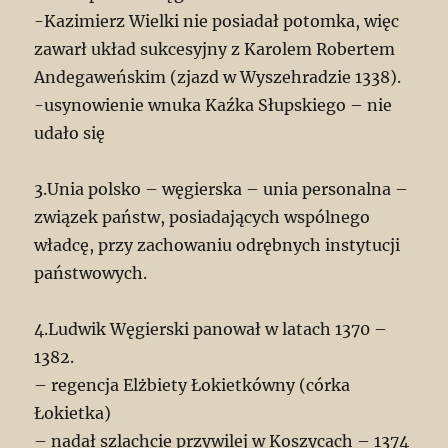
-Kazimierz Wielki nie posiadał potomka, więc
zawarł układ sukcesyjny z Karolem Robertem
Andegaweńskim (zjazd w Wyszehradzie 1338).
-usynowienie wnuka Kaźka Słupskiego – nie
udało się
3.Unia polsko – węgierska – unia personalna –
związek państw, posiadających wspólnego
władcę, przy zachowaniu odrębnych instytucji
państwowych.
4.Ludwik Węgierski panował w latach 1370 –
1382.
– regencja Elżbiety Łokietkówny (córka
Łokietka)
– nadał szlachcie przywilej w Koszycach – 1374