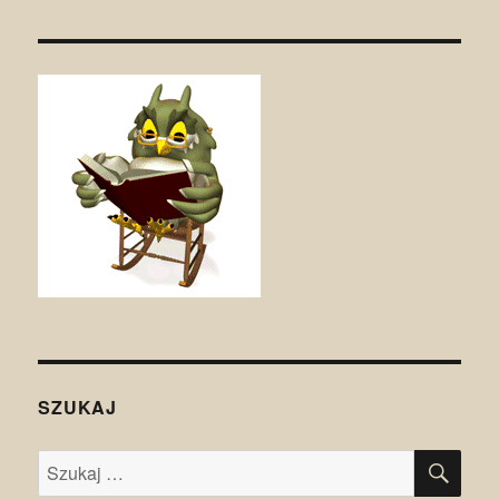
SZUKAJ
SZU
Szukaj: