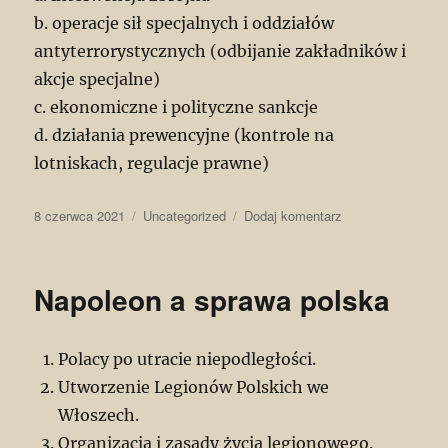
b. operacje sił specjalnych i oddziałów
antyterrorystycznych (odbijanie zakładników i
akcje specjalne)
c. ekonomiczne i polityczne sankcje
d. działania prewencyjne (kontrole na
lotniskach, regulacje prawne)
Data
Kategorie
do
8 czerwca 2021
Uncategorized
Dodaj komentarz
publikacji
Wybrane
problemy
międzynarodowe
Napoleon a sprawa polska
Polacy po utracie niepodległości.
Utworzenie Legionów Polskich we
Włoszech.
Organizacja i zasady życia legionowego.