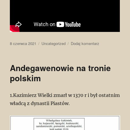
Data
Kategorie
do
8 czerwca 2021
Uncategorized
Dodaj komentarz
publikacji
Napoleon
a
sprawa
Andegawenowie na tronie
polska
polskim
1.Kazimierz Wielki zmarł w 1370 r i był ostatnim
władcą z dynastii Piastów.