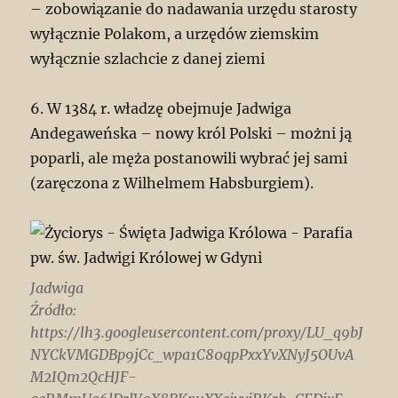
– zobowiązanie do nadawania urzędu starosty
wyłącznie Polakom, a urzędów ziemskim
wyłącznie szlachcie z danej ziemi
6. W 1384 r. władzę obejmuje Jadwiga
Andegaweńska – nowy król Polski – możni ją
poparli, ale męża postanowili wybrać jej sami
(zaręczona z Wilhelmem Habsburgiem).
Jadwiga
Źródło:
https://lh3.googleusercontent.com/proxy/LU_q9bJ
NYCkVMGDBp9jCc_wpa1C80qpPxxYvXNyJ5OUvA
M2IQm2QcHJF-