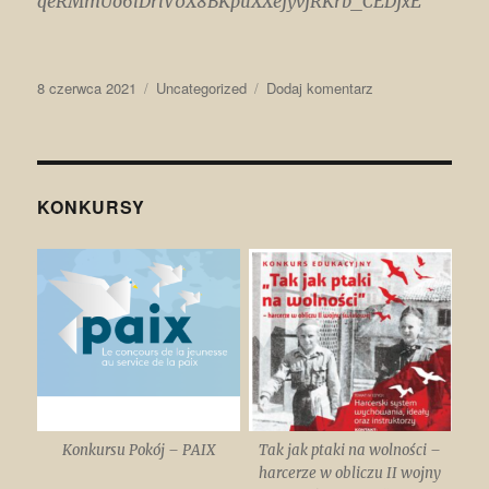
qeRMmUo6lDrlV0X8BKpuXXejyvjRKrb_CEDjxE
Data
Kategorie
do
8 czerwca 2021
Uncategorized
Dodaj komentarz
publikacji
Andegawenowie
na
tronie
polskim
KONKURSY
Konkursu Pokój – PAIX
Tak jak ptaki na wolności –
harcerze w obliczu II wojny