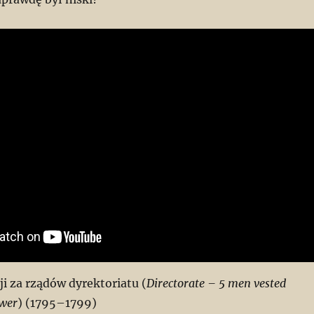
cji za rządów dyrektoriatu (
Directorate – 5 men vested
ower
) (1795–1799)