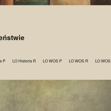
zeństwie
ia P
LO Historia R
LO WOS P
LO WOS R
LO WOS