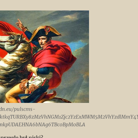
cdn.eu/pulscms-
ZuxktkqTURBXy8zMzVhNGM1Zjc2YzExMWM5M2VhYzdlMmY4
VnkpUDAEHNA6bNAg6TBc0BpM0BLA
prawdę był niski?