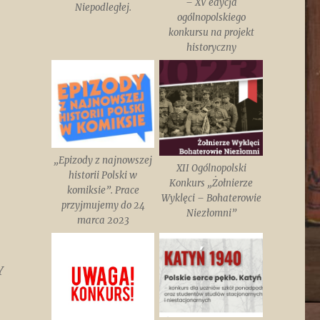
– XV edycja
Niepodległej.
ogólnopolskiego
konkursu na projekt
historyczny
„Epizody z najnowszej
XII Ogólnopolski
historii Polski w
Konkurs „Żołnierze
komiksie”. Prace
Wyklęci – Bohaterowie
przyjmujemy do 24
Niezłomni”
marca 2023
Y