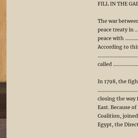
FILL IN THE GA
The war between
peace treaty in …
peace with …
According to th
……………………………………
called ………………
In 1798, the fig
…………………………………. 
closing the way
East. Because of
Coalition, joine
Egypt, the Direc