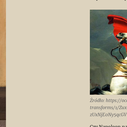
Źródło: https://o
transforms/1/
zUxNjE0Ny5qcG
Czy Napoleon na