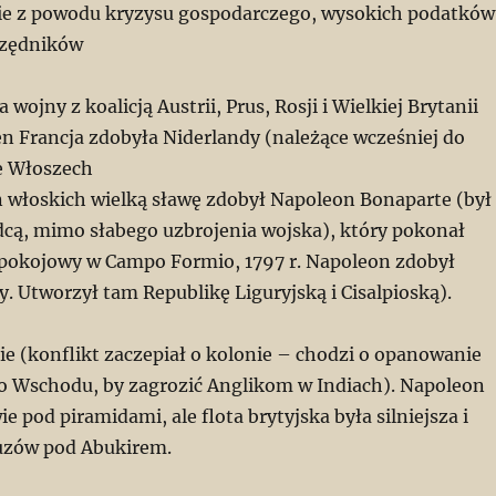
ie z powodu kryzysu gospodarczego, wysokich podatków
rzędników
a wojny z koalicją Austrii, Prus, Rosji i Wielkiej Brytanii
n Francja zdobyła Niderlandy (należące wcześniej do
we Włoszech
n włoskich wielką sławę zdobył Napoleon Bonaparte (był
ą, mimo słabego uzbrojenia wojska), który pokonał
t pokojowy w Campo Formio, 1797 r. Napoleon zdobył
 Utworzył tam Republikę Liguryjską i Cisalpioską).
ie (konflikt zaczepiał o kolonie – chodzi o opanowanie
ego Wschodu, by zagrozić Anglikom w Indiach). Napoleon
e pod piramidami, ale flota brytyjska była silniejsza i
uzów pod Abukirem.