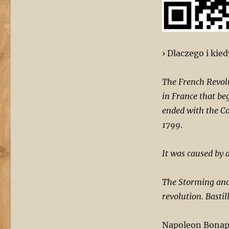
› Dlaczego i kie
The French Revolu
in France that be
ended with the C
1799
.
It was caused by a
The Storming and t
revolution. Basti
Napoleon Bonap