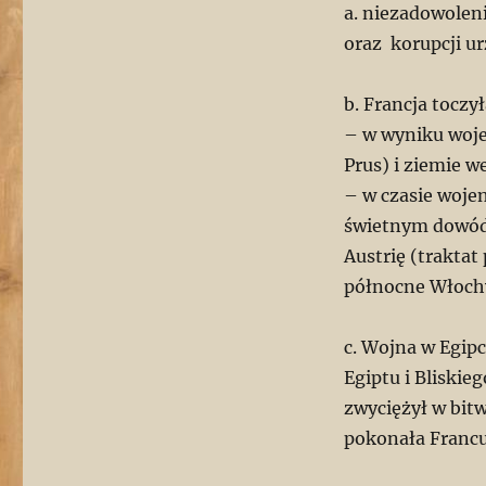
a. niezadowolen
oraz korupcji u
b. Francja toczył
– w wyniku woje
Prus) i ziemie 
– w czasie woje
świetnym dowódc
Austrię (trakta
północne Włochy.
c. Wojna w Egipc
Egiptu i Bliski
zwyciężył w bitwi
pokonała Franc