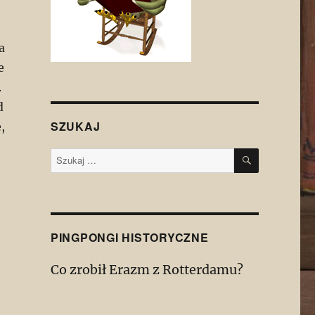
a
e
.
d
SZUKAJ
,
SZUKAJ
Szukaj:
PINGPONGI HISTORYCZNE
Co zrobił Erazm z Rotterdamu?