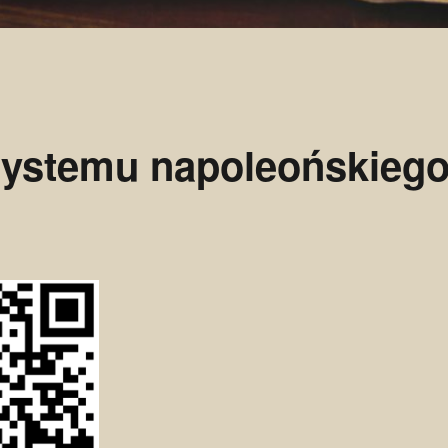
 systemu napoleońskieg