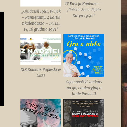
IV Edycja Konkursu –
„Polskie Serce Pękło.
„Grudzień 1981, Wujek
Katyń 1940.”
– Pamiętamy. 4 kartki
z kalendarza – 13, 14,
15, 16 grudnia 1981”
XIX Konkurs Papieski w
2023
Ogólnopolski konkurs
na grę edukacyjną o
Janie Pawle II