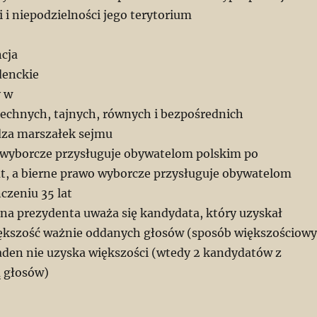
 i niepodzielności jego terytorium
ncja
denckie
y w
chnych, tajnych, równych i bezpośrednich
dza marszałek sejmu
 wyborcze przysługuje obywatelom polskim po
at, a bierne prawo wyborcze przysługuje obywatelom
czeniu 35 lat
 na prezydenta uważa się kandydata, który uzyskał
ększość ważnie oddanych głosów (sposób większościowy
 żaden nie uzyska większości (wtedy 2 kandydatów z
ą głosów)