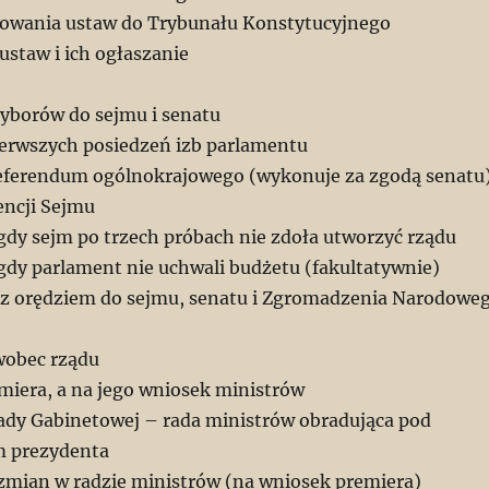
owania ustaw do Trybunału Konstytucyjnego
ustaw i ich ogłaszanie
wyborów do sejmu i senatu
ierwszych posiedzeń izb parlamentu
referendum ogólnokrajowego (wykonuje za zgodą senatu
encji Sejmu
gdy sejm po trzech próbach nie zdoła utworzyć rządu
gdy parlament nie uchwali budżetu (fakultatywnie)
 z orędziem do sejmu, senatu i Zgromadzenia Narodowe
wobec rządu
emiera, a na jego wniosek ministrów
ady Gabinetowej – rada ministrów obradująca pod
 prezydenta
zmian w radzie ministrów (na wniosek premiera)