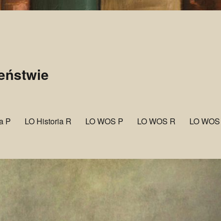
zeństwie
ia P
LO Historia R
LO WOS P
LO WOS R
LO WOS