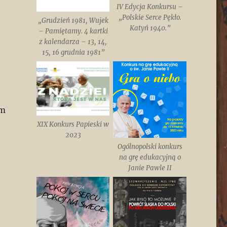
IV Edycja Konkursu –
„Polskie Serce Pękło.
„Grudzień 1981, Wujek
Katyń 1940.”
– Pamiętamy. 4 kartki
z kalendarza – 13, 14,
15, 16 grudnia 1981”
em
XIX Konkurs Papieski w
2023
Ogólnopolski konkurs
na grę edukacyjną o
Janie Pawle II