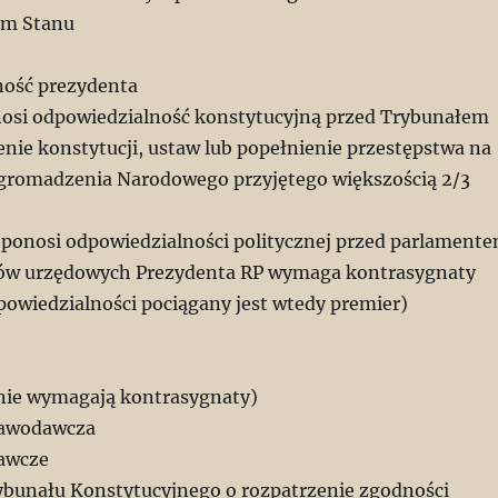
em Stanu
ność prezydenta
nosi odpowiedzialność konstytucyjną przed Trybunałem
nie konstytucji, ustaw lub popełnienie przestępstwa na
gromadzenia Narodowego przyjętego większością 2/3
e ponosi odpowiedzialności politycznej przed parlament
tów urzędowych Prezydenta RP wymaga kontrasygnaty
powiedzialności pociągany jest wtedy premier)
e
(nie wymagają kontrasygnaty)
tawodawcza
awcze
bunału Konstytucyjnego o rozpatrzenie zgodności