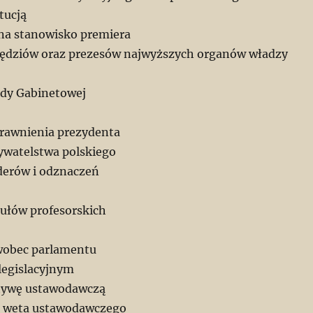
tucją
a stanowisko premiera
ędziów oraz prezesów najwyższych organów władzy
dy Gabinetowej
prawnienia prezydenta
ywatelstwa polskiego
derów i odznaczeń
tułów profesorskich
wobec parlamentu
 legislacyjnym
atywę ustawodawczą
o weta ustawodawczego