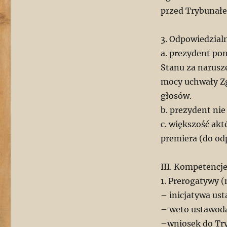
przed Trybunał
3. Odpowiedzial
a. prezydent po
Stanu za narusze
mocy uchwały Z
głosów.
b. prezydent ni
c. większość ak
premiera (do od
III. Kompetencj
1. Prerogatywy 
– inicjatywa us
– weto ustawod
–wniosek do Try