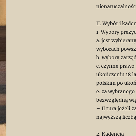
nienaruszalności
II. Wybór i kade
1. Wybory prezy
a. jest wybieran
wyborach powsze
b. wybory zarzą
c. czynne prawo
ukończeniu 18 l
polskim po ukoń
e. za wybranego
bezwzględną wi
– II tura jeżeli
najwyższą liczb
2. Kadencja