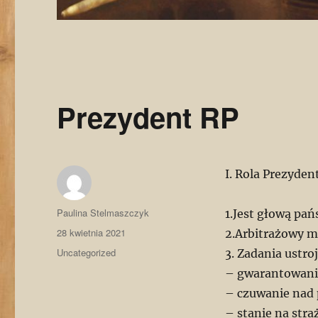
Prezydent RP
I. Rola Prezyden
Autor
Paulina Stelmaszczyk
1.Jest głową pa
Data
28 kwietnia 2021
2.Arbitrażowy m
publikacji
Kategorie
Uncategorized
3. Zadania ustr
– gwarantowanie
– czuwanie nad 
– stanie na stra