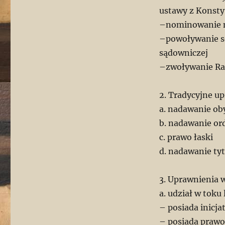
ustawy z Konsty
–nominowanie n
–powoływanie s
sądowniczej
–zwoływanie Ra
2. Tradycyjne u
a. nadawanie ob
b. nadawanie or
c. prawo łaski
d. nadawanie ty
3. Uprawnienia 
a. udział w toku
– posiada inicj
– posiada praw