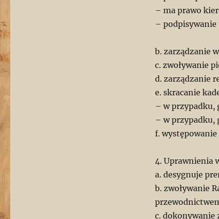
– ma prawo kier
– podpisywanie 
b. zarządzanie 
c. zwoływanie p
d. zarządzanie 
e. skracanie kad
– w przypadku, 
– w przypadku, 
f. występowanie
4. Uprawnienia 
a. desygnuje pr
b. zwoływanie R
przewodnictwem
c. dokonywanie 