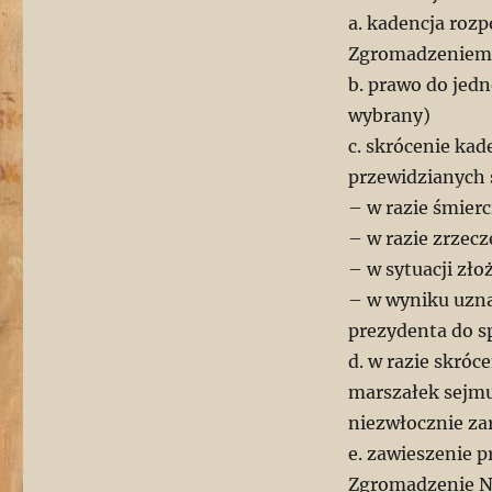
a. kadencja rozp
Zgromadzeniem 
b. prawo do jedn
wybrany)
c. skrócenie kad
przewidzianych 
– w razie śmierc
– w razie zrzec
– w sytuacji zł
– w wyniku uzna
prezydenta do s
d. w razie skróc
marszałek sejmu
niezwłocznie z
e. zawieszenie 
Zgromadzenie Na