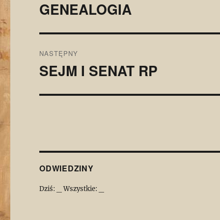
wpisu
GENEALOGIA
Poprzedni
wpis:
NASTĘPNY
SEJM I SENAT RP
Następny
wpis:
ODWIEDZINY
Dziś:
_
Wszystkie:
_