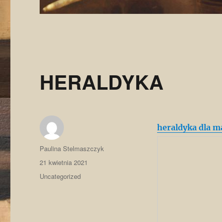
HERALDYKA
heraldyka dla m
Autor
Paulina Stelmaszczyk
Data
21 kwietnia 2021
publikacji
Kategorie
Uncategorized