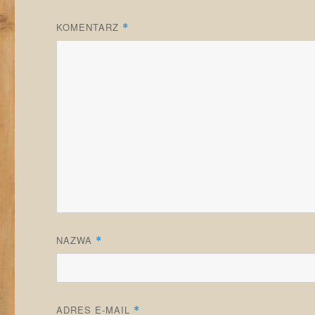
KOMENTARZ
*
NAZWA
*
ADRES E-MAIL
*