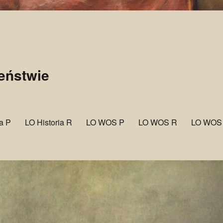
zeństwie
ia P
LO Historia R
LO WOS P
LO WOS R
LO WOS