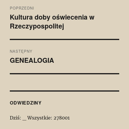
Nawigacja
POPRZEDNI
wpisu
Kultura doby oświecenia w
Poprzedni
Rzeczypospolitej
wpis:
NASTĘPNY
GENEALOGIA
Następny
wpis:
ODWIEDZINY
Dziś:
_
Wszystkie:
278001