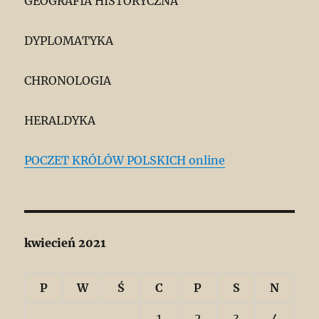
GEOGRAFIA HISTORYCZNA
DYPLOMATYKA
CHRONOLOGIA
HERALDYKA
POCZET KRÓLÓW POLSKICH online
kwiecień 2021
P
W
Ś
C
P
S
N
1
2
3
4