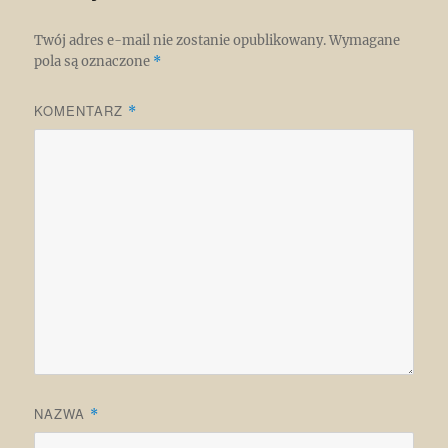
Twój adres e-mail nie zostanie opublikowany.
Wymagane
pola są oznaczone
*
KOMENTARZ
*
NAZWA
*