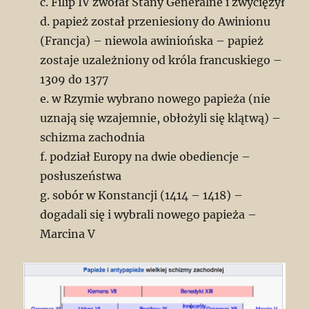
c. Filip IV zwołał Stany Generalne i zwyciężył
d. papież został przeniesiony do Awinionu
(Francja) – niewola awiniońska – papież
zostaje uzależniony od króla francuskiego –
1309 do 1377
e. w Rzymie wybrano nowego papieża (nie
uznają się wzajemnie, obłożyli się klątwą) –
schizma zachodnia
f. podział Europy na dwie obediencje –
posłuszeństwa
g. sobór w Konstancji (1414 – 1418) –
dogadali się i wybrali nowego papieża –
Marcina V