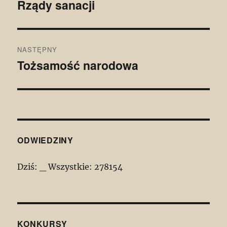
wpisu
Rządy sanacji
Poprzedni
wpis:
NASTĘPNY
Tożsamość narodowa
Następny
wpis:
ODWIEDZINY
Dziś:
_
Wszystkie:
278154
KONKURSY