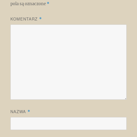
pola są oznaczone
*
KOMENTARZ
*
NAZWA
*