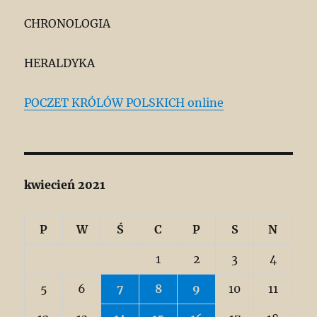
CHRONOLOGIA
HERALDYKA
POCZET KRÓLÓW POLSKICH online
kwiecień 2021
P
W
Ś
C
P
S
N
1
2
3
4
5
6
7
8
9
10
11