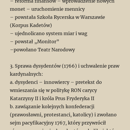
– reforma finansów – wprowadzenie nowych
monet – uruchomienie mennicy
– powstała Szkoła Rycerska w Warszawie
(Korpus Kadetów)
– ujednolicano system miar i wag
– powstał „Monitor”
–powołano Teatr Narodowy
3. Sprawa dysydentów (1766) i uchwalenie praw
kardynalnych:
a. dysydenci – innowiercy – pretekst do
wmieszania się w politykę RON carycy
Katarzyny II i króla Prus Fryderyka II
b. zawiązanie kolejnych konfederacji
(prawosławni, protestanci, katolicy) i zwołano
sejm pacyfikacyjny 1767, który przywrócił