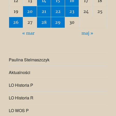
12
13
14
15
16
17
18
19
20
21
22
23
24
25
26
27
28
29
30
« mar
maj »
Paulina Stelmaszczyk
Aktualności
LO Historia P
LO Historia R
LO WOS P