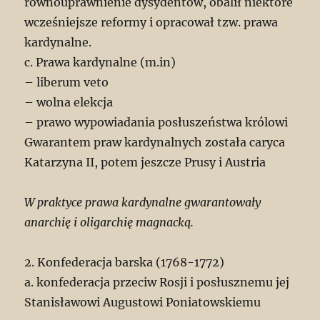
równouprawnienie dysydentów, obalił niektóre
wcześniejsze reformy i opracował tzw. prawa
kardynalne.
c. Prawa kardynalne (m.in)
– liberum veto
– wolna elekcja
– prawo wypowiadania posłuszeństwa królowi
Gwarantem praw kardynalnych została caryca
Katarzyna II, potem jeszcze Prusy i Austria
W praktyce prawa kardynalne gwarantowały
anarchię i oligarchię magnacką.
2. Konfederacja barska (1768-1772)
a. konfederacja przeciw Rosji i posłusznemu jej
Stanisławowi Augustowi Poniatowskiemu